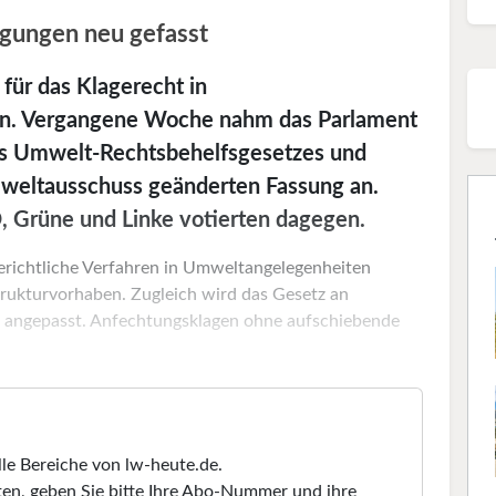
gungen neu gefasst
für das Klagerecht in
n. Vergangene Woche nahm das Parlament
s Umwelt-Rechtsbehelfsgesetzes und
mweltausschuss geänderten Fassung an.
 Grüne und Linke votierten dagegen.
gerichtliche Verfahren in Umweltangelegenheiten
trukturvorhaben. Zugleich wird das Gesetz an
n angepasst. Anfechtungsklagen ohne aufschiebende
lle Bereiche von lw-heute.de.
en, geben Sie bitte Ihre Abo-Nummer und ihre