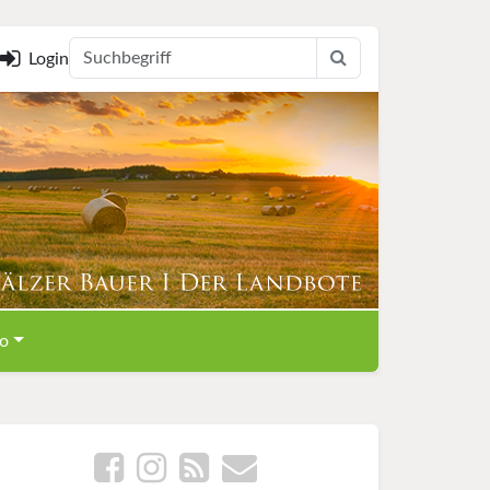
Login
o