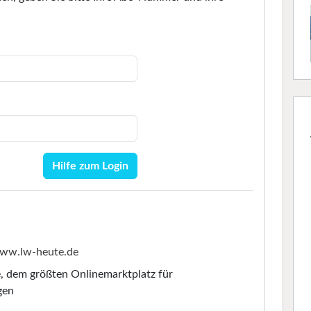
Hilfe zum Login
ww.lw-heute.de
e
, dem größten Onlinemarktplatz für
gen