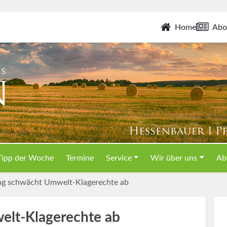
Home
Abo
Tipp der Woche
Termine
Service
Wir über uns
Ab
ag schwächt Umwelt-Klagerechte ab
lt-Klagerechte ab