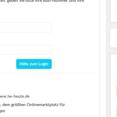
en, geben Sie bitte Ihre Abo-Nummer und ihre
Hilfe zum Login
ww.lw-heute.de
e
, dem größten Onlinemarktplatz für
gen