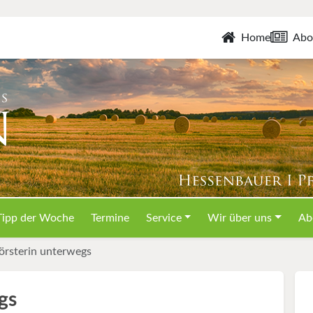
Home
Abo
Tipp der Woche
Termine
Service
Wir über uns
Ab
örsterin unterwegs
gs