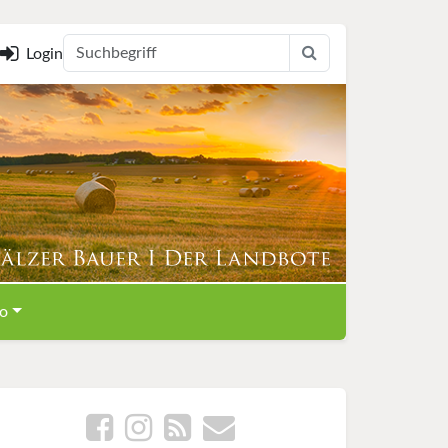
Login
o