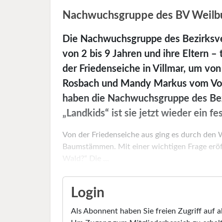
Nachwuchsgruppe des BV Weilbu
Die Nachwuchsgruppe des Bezirksver
von 2 bis 9 Jahren und ihre Eltern – 
der Friedenseiche in Villmar, um vo
Rosbach und Mandy Markus vom Vors
haben die Nachwuchsgruppe des Bez
„Landkids“ ist sie jetzt wieder ein f
Von der Friedenseiche aus ging es durch den 
Baumstämmen. Mit einer wichtigen Frage eröf
Wald?“ Die ...
Login
Als Abonnent haben Sie freien Zugriff auf a