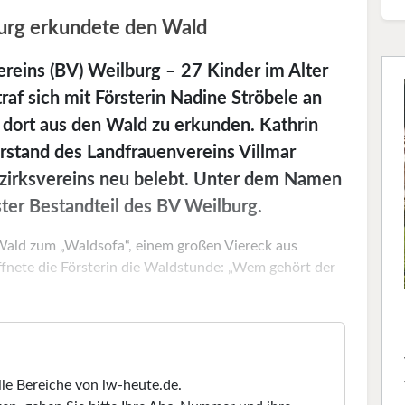
rg erkundete den Wald
eins (BV) Weilburg – 27 Kinder im Alter
traf sich mit Försterin Nadine Ströbele an
n dort aus den Wald zu erkunden. Kathrin
tand des Landfrauenvereins Villmar
irksvereins neu belebt. Unter dem Namen
ester Bestandteil des BV Weilburg.
Wald zum „Waldsofa“, einem großen Viereck aus
fnete die Försterin die Waldstunde: „Wem gehört der
lle Bereiche von lw-heute.de.