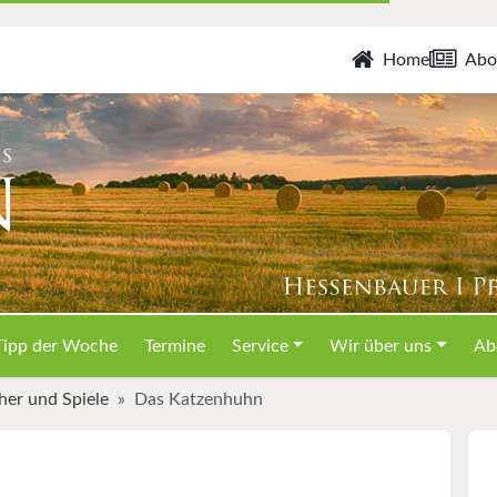
Home
Abo
Tipp der Woche
Termine
Service
Wir über uns
Ab
her und Spiele
Das Katzenhuhn