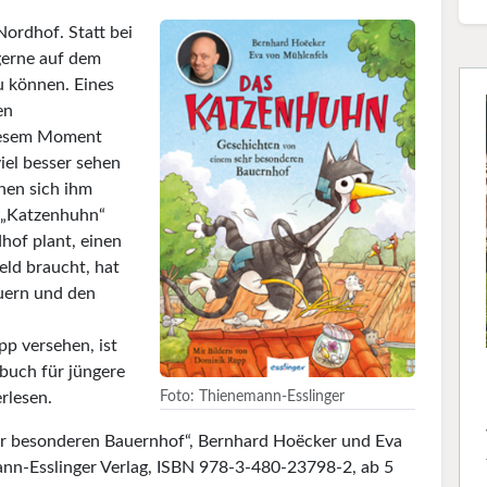
Nordhof. Statt bei
gerne auf dem
u können. Eines
en
diesem Moment
iel besser sehen
nen sich ihm
s „Katzenhuhn“
hof plant, einen
eld braucht, hat
auern und den
p versehen, ist
buch für jüngere
Foto: Thienemann-Esslinger
rlesen.
r besonderen Bauernhof“, Bernhard Hoëcker und Eva
nn-Esslinger Verlag, ISBN 978-3-480-23798-2, ab 5