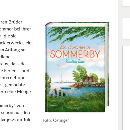
eren Brüder
mmer bei ihrer
 die sie
uck erweckt, ein
 am Anfang so
kliche
raus, dass das
ne Ferien – und
 Internet und
lbst gemachte
ern eine Menge
mmerby“ von
h schon auf den
r jetzt im Juli
Foto: Oetinger