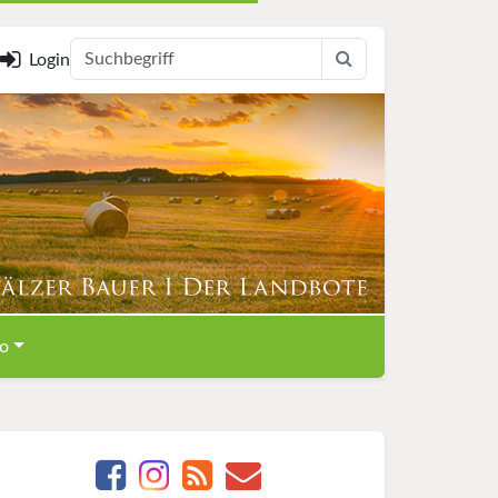
Login
o