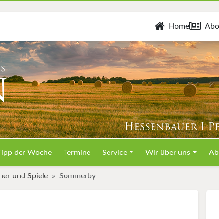
Home
Abo
Tipp der Woche
Termine
Service
Wir über uns
Ab
her und Spiele
Sommerby