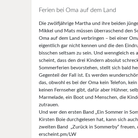
Ferien bei Oma auf dem Land
Die zwölfjährige Martha und ihre beiden jüng
Mikkel und Mats müssen überraschend den So
Oma auf dem Land verbringen – bei einer Oma,
eigentlich gar nicht kennen und die den Eindr
bisschen seltsam zu sein. Und wenngleich es
scheint, dass den drei Kindern absolut schrec
Sommerferien bevorstehen, stellt sich bald he­
Gegenteil der Fall ist. Es werden wunderschö
das, obwohl es bei der Oma kein Telefon, kein
keinen Fernseher gibt, dafür aber Hühner, se
Marmelade, ein Boot und Menschen, die Kind
zutrauen.
Und wer den ersten Band „Ein Sommer in So
Kirsten Boie durchgelesen hat, kann sich auc
zweiten Band „Zurück in Sommerby“ freuen, de
erscheint.pm/LW