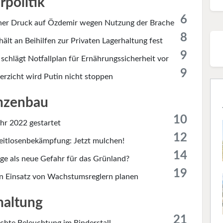
rpolitik
6
cher Druck auf Özdemir wegen Nutzung der Brache
8
hält an Beihilfen zur Privaten Lagerhaltung fest
9
schlägt Notfallplan für Ernährungssicherheit vor
9
erzicht wird Putin nicht stoppen
nzenbau
10
hr 2022 gestartet
12
eitlosenbekämpfung: Jetzt mulchen!
14
nge als neue Gefahr für das Grünland?
19
en Einsatz von Wachstumsreglern planen
haltung
21