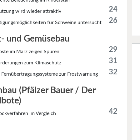
echte Beleuchtung im Rinderstall
24
tzung wird wieder attraktiv
26
tigungsmöglichkeiten für Schweine untersucht
t- und Gemüsebau
29
öste im März zeigen Spuren
31
rderungen zum Klimaschutz
32
 Fernübertragungssysteme zur Frostwarnung
bau (Pfälzer Bauer / Der
bote)
42
ockverfahren im Vergleich