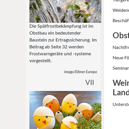
Tierger
Weidenu
Beschäf
Die Spätfrostbekämpfung ist im
Obstbau ein bedeutender
Obs
Baustein zur Ertragssicherung. Im
Beitrag ab Seite 32 werden
Nachtfr
Frostwarngeräte und -systeme
Neue Fö
vorgestellt.
Seminar
imago/Eibner Europa
Wein
VII
Land
Unterst