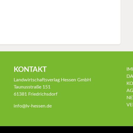
KONTAKT
IM
DA
Landwirtschaftsverlag Hessen GmbH
KO
Taunusstraße 151
AG
61381 Friedrichsdorf
NE
VE
info@lv-hessen.de