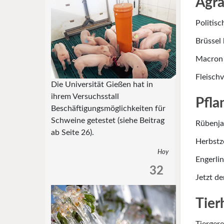
Agra
Politis
Brüssel 
Macron 
Fleischv
Die Universität Gießen hat in
ihrem Versuchsstall
Pfla
Beschäftigungsmöglichkeiten für
Schweine getestet (siehe Beitrag
Rübenja
ab Seite 26).
Herbstz
Hoy
Engerli
32
Jetzt d
Tier