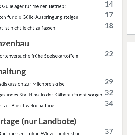
14
 Güllelager für meinen Betrieb?
17
ten für die Gülle-Ausbringung steigen
18
 ist nicht leicht zu fassen
nzenbau
22
ortenversuche frühe Speisekartoffeln
haltung
29
diskussion zur Milchpreiskrise
32
gesundes Stallklima in der Kälberaufzucht sorgen
34
es zur Bioschweinehaltung
rtage (nur Landbote)
37
Rheinhessen - ohne Winzer undenkbar