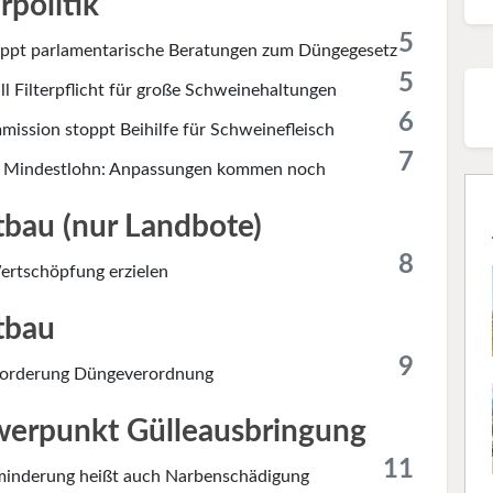
rpolitik
5
ppt parlamentarische Beratungen zum Düngegesetz
5
l Filterpflicht für große Schweinehaltungen
6
ission stoppt Beihilfe für Schweinefleisch
7
r Mindestlohn: Anpassungen kommen noch
bau (nur Landbote)
8
rtschöpfung erzielen
tbau
9
orderung Düngeverordnung
erpunkt Gülleausbringung
11
minderung heißt auch Narbenschädigung