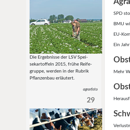
Agra
SPD sto
BMU wil
EU-Komm
Ein Jah
Die Ergebnisse der LSV Spei-
Obst
sekartoffeln 2015, frühe Reife-
gruppe, werden in der Rubrik
Mehr We
Pflanzenbau erläutert.
Obs
agrarfoto
Herausf
29
Schw
Verlust