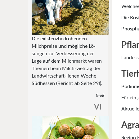
Welches
Die Kos
Phosphat
Die existenzbedrohenden
Pfla
Milchpreise und mögliche Lö-
sungen zur Verbesserung der
Landess
Lage auf dem Milchmarkt waren
Themen beim Milch-viehtag der
Tier
Landwirtschaft-lichen Woche
Südhessen (Bericht ab Seite 29!).
Podiums
Groß
Für ein 
VI
Aktuell
Agra
Region 