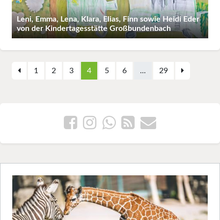
Leni, Emma, Lena, Klara, Elias, Finn sowie Heidi Eder
von der Kindertagesstätte Großbundenbach
1
2
3
4
5
6
...
29