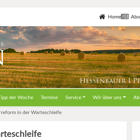
Home
Abo
Tipp der Woche
Termine
Service
Wir über uns
Ab
reform in der Warteschleife
rteschleife