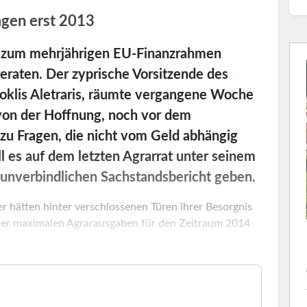
ragen erst 2013
n zum mehrjährigen EU-Finanzrahmen
geraten. Der zyprische Vorsitzende des
foklis Aletraris, räumte vergangene Woche
h von der Hoffnung, noch vor dem
 zu Fragen, die nicht vom Geld abhängig
ll es auf dem letzten Agrarrat unter seinem
 unverbindlichen Sachstandsbericht geben.
ter hätten hinter verschlossenen Türen ihrer Besorgnis
der maximalen Agrarausgaben für den Zeitraum 2014