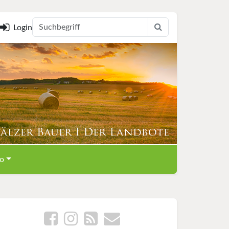
Login
o