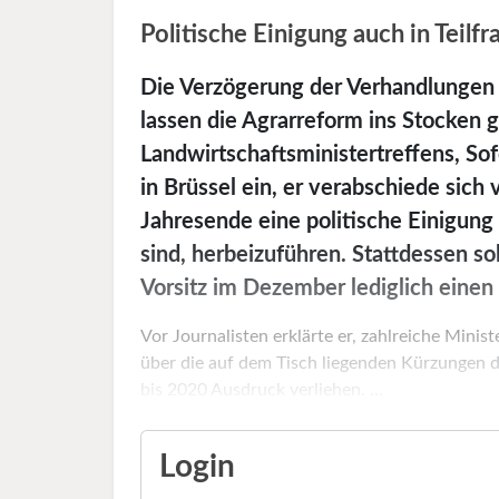
Politische Einigung auch in Teilf
Die Verzögerung der Verhandlunge
lassen die Agrarreform ins Stocken 
Landwirtschaftsministertreffens, So
in Brüssel ein, er verabschiede sic
Jahresende eine politische Einigung
sind, herbeizuführen. Stattdessen so
Vorsitz im Dezember lediglich einen
Vor Journalisten erklärte er, zahlreiche Minis
über die auf dem Tisch liegenden Kürzungen 
bis 2020 Ausdruck verliehen. ...
Login