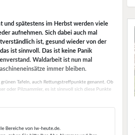
 und spätestens im Herbst werden viele
ieder aufnehmen. Sich dabei auch mal
tverständlich ist, gesund wieder von der
s ist sinnvoll. Das ist keine Panik
enverstand. Waldarbeit ist nun mal
Maschineneinsätze immer bleiben.
ie grünen Tafeln, auch Rettungstreffpunkte genannt. Ob
r oder Pilzsammler, es ist sinnvoll sich diese Punkte
lle Bereiche von lw-heute.de.