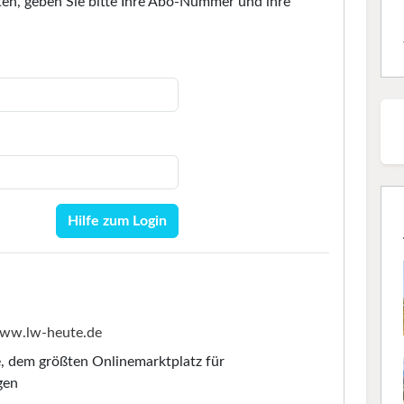
en, geben Sie bitte Ihre Abo-Nummer und ihre
Hilfe zum Login
ww.lw-heute.de
e
, dem größten Onlinemarktplatz für
gen