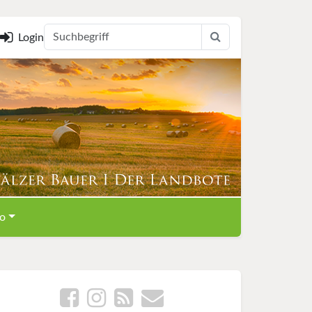
Login
o