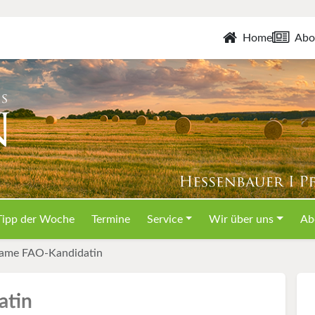
Home
Abo
Tipp der Woche
Termine
Service
Wir über uns
Ab
ame FAO-Kandidatin
atin