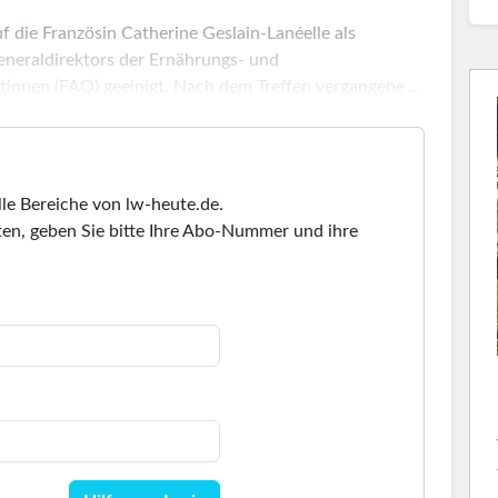
 die Französin Catherine Geslain-Lanéelle als
neraldirektors der Ernährungs- und
tionen (FAO) geeinigt. Nach dem Treffen vergangene ...
lle Bereiche von lw-heute.de.
en, geben Sie bitte Ihre Abo-Nummer und ihre