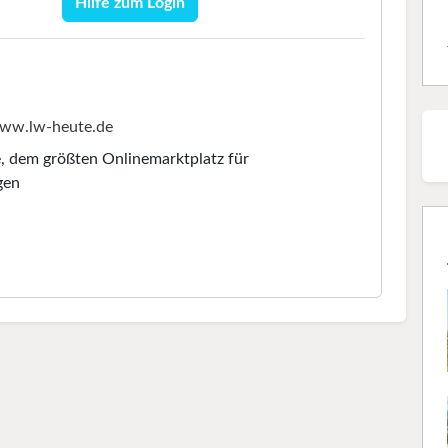
Hilfe zum Login
ww.lw-heute.de
e
, dem größten Onlinemarktplatz für
gen