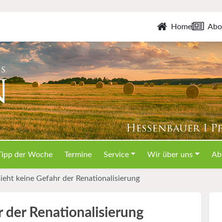
Home
Abo
Tipp der Woche
Termine
Service
Wir über uns
Ab
ieht keine Gefahr der Renationalisierung
 der Renationalisierung