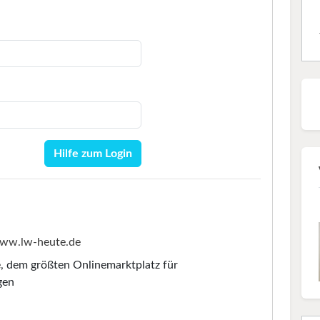
Hilfe zum Login
ww.lw-heute.de
e
, dem größten Onlinemarktplatz für
gen