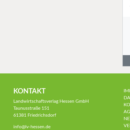
KONTAKT
IM
DA
Landwirtschaftsverlag Hessen GmbH
KO
Taunusstraße 151
AG
61381 Friedrichsdorf
NE
VE
info@lv-hessen.de