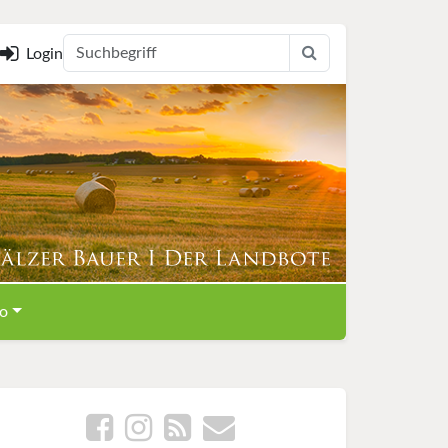
Login
o