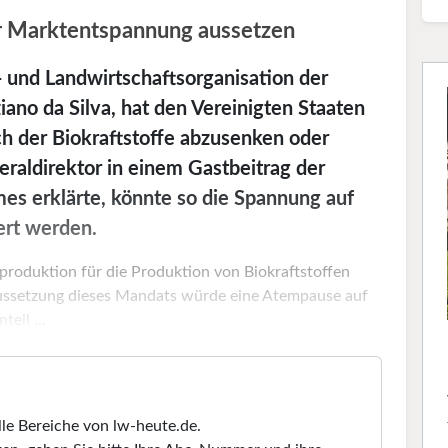
ur Marktentspannung aussetzen
 und Landwirtschaftsorganisation der
ano da Silva, hat den Vereinigten Staaten
h der Biokraftstoffe abzusenken oder
eraldirektor in einem Gastbeitrag der
mes erklärte, könnte so die Spannung auf
ert werden.
roduktion für die Produktion von Biokraftstoffen
Aussetzung dieses Mandats würde eine Atempause auf
eil ...
lle Bereiche von lw-heute.de.