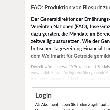
FAO: Produktion von Biosprit z
Der Generaldirektor der Ernährungs-
Vereinten Nationen (FAO), José Grazi
dazu geraten, die Mandate im Bereic
zeitweilig auszusetzen. Wie der Gen
britischen Tageszeitung Financial Ti
dem Weltmarkt für Getreide gemild
Derzeit würden etwa 40 Prozent der US-Maisp
verwendet. Eine sofortige, vorübergehende 
dem Markt geben und damit einen größeren Ant
Login
Als Abonnent haben Sie freien Zugriff auf a