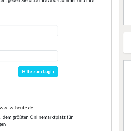
en, geben Sie bitte Ihre Abo-Nummer und ihre
Hilfe zum Login
ww.lw-heute.de
e
, dem größten Onlinemarktplatz für
gen