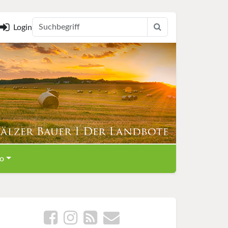
Login
o