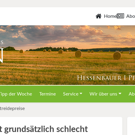
Home
Abo
Tipp der Woche
Termine
Service
Wir über uns
Ab
reidepreise
 grundsätzlich schlecht