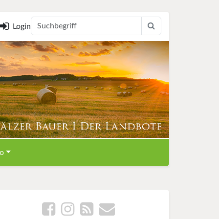
Login
o