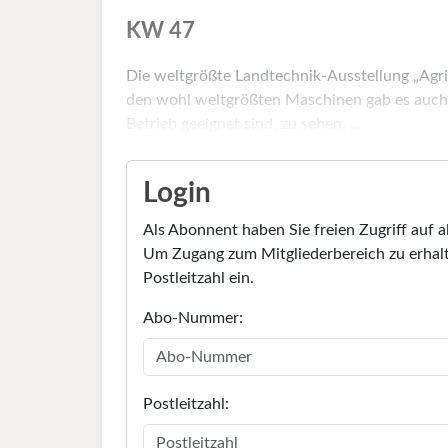
KW 47
Die weltgrößte Landtechnik-Ausstellung „Agri
den wohl weltgrößten Maschinen gab es auch S
Betrieb geeignet sind, zu sehen. ...
Login
Als Abonnent haben Sie freien Zugriff auf a
Um Zugang zum Mitgliederbereich zu erhalt
Postleitzahl ein.
Abo-Nummer:
Postleitzahl: