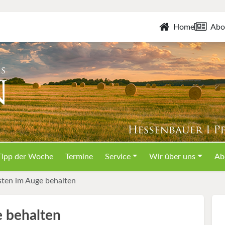
Home
Abo
Tipp der Woche
Termine
Service
Wir über uns
Ab
ten im Auge behalten
 behalten