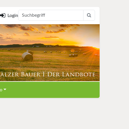
Login
o