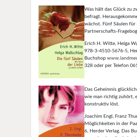
Was hält das Glück zu zw
befragt. Herausgekommen
wächst. Fünf Säulen für
Partnerschafts-Fragebo
Erich H. Witte, Helga Wa
978-3-4510-5676-5, Herd
Buchshop
www.landmed
328 oder per Telefon 06
Das Geheimnis glücklich
wie man richtig zuhört
konstruktiv löst.
Joachim Engl, Franz Thu
Möglichkeiten in der P
6, Herder Verlag. Das B