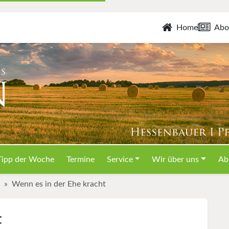
Home
Abo
Tipp der Woche
Termine
Service
Wir über uns
Ab
Wenn es in der Ehe kracht
t