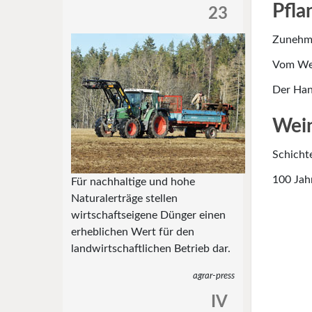
Pfla
23
Zunehme
Vom Wer
Der Hand
Wein
Schichte
100 Jah
Für nachhaltige und hohe
Naturalerträge stellen
wirtschaftseigene Dünger einen
erheblichen Wert für den
landwirtschaftlichen Betrieb dar.
agrar-press
IV