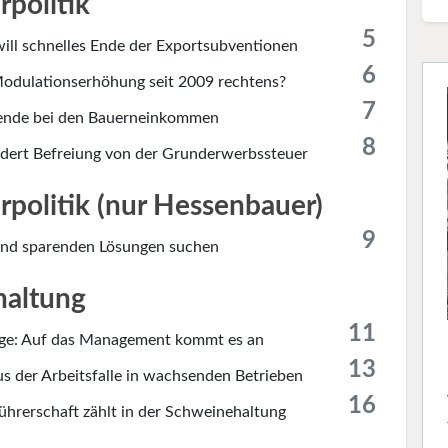
rpolitik
5
will schnelles Ende der Exportsubventionen
6
 Modulationserhöhung seit 2009 rechtens?
7
nde bei den Bauerneinkommen
8
dert Befreiung von der Grunderwerbssteuer
rpolitik (nur Hessenbauer)
9
nd sparenden Lösungen suchen
haltung
11
ge: Auf das Management kommt es an
13
s der Arbeitsfalle in wachsenden Betrieben
16
ührerschaft zählt in der Schweinehaltung