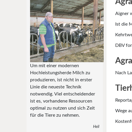
Agra
Aigner 
Ist die
Kehrtwe
DBV for
Agra
Um mit einer modernen
Hochleistungsherde Milch zu
Nach La
produzieren, ist nicht in erster
Tier
Linie die neueste Technik
notwendig. Viel entscheidender
Reporta
ist es, vorhandene Ressourcen
optimal zu nutzen und sich Zeit
Wege au
für die Tiere zu nehmen.
Kostenf
Heil