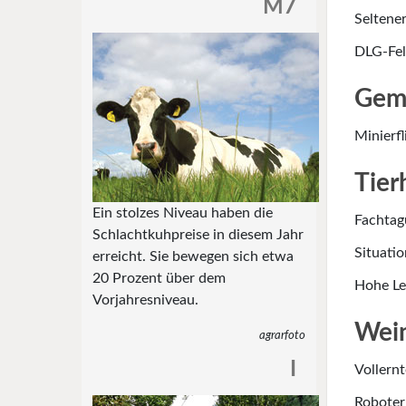
M7
Seltener
DLG-Feld
Gem
Minierf
Tier
Ein stolzes Niveau haben die
Fachtag
Schlachtkuhpreise in diesem Jahr
Situati
erreicht. Sie bewegen sich etwa
20 Prozent über dem
Hohe Le
Vorjahresniveau.
Wein
agrarfoto
I
Vollern
Roboter