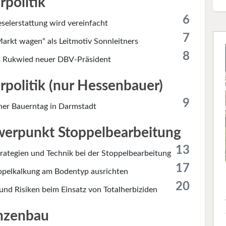
rpolitik
6
selerstattung wird vereinfacht
7
arkt wagen“ als Leitmotiv Sonnleitners
8
 Rukwied neuer DBV-Präsident
rpolitik (nur Hessenbauer)
9
her Bauerntag in Darmstadt
erpunkt Stoppelbearbeitung
13
trategien und Technik bei der Stoppelbearbeitung
17
ppelkalkung am Bodentyp ausrichten
20
und Risiken beim Einsatz von Totalherbiziden
nzenbau