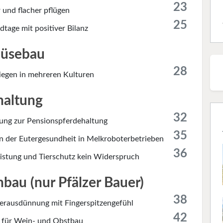
23
 und flacher pflügen
25
tage mit positiver Bilanz
üsebau
28
liegen in mehreren Kulturen
haltung
32
ung zur Pensionspferdehaltung
35
on der Eutergesundheit in Melkroboterbetrieben
36
istung und Tierschutz kein Widerspruch
bau (nur Pfälzer Bauer)
38
terausdünnung mit Fingerspitzengefühl
42
 für Wein- und Obstbau