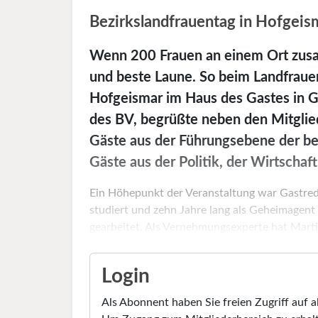
Bezirkslandfrauentag in Hofgeis
Wenn 200 Frauen an einem Ort zus
und beste Laune. So beim Landfraue
Hofgeismar im Haus des Gastes in Gi
des BV, begrüßte neben den Mitglie
Gäste aus der Führungsebene der be
Gäste aus der Politik, der Wirtschaf
Ein Höhepunkt der Veranstaltung war Gastred
studiert und zehn Jahre lang als Geheimagent
gearbeitet. Als Vernehmungsexperte hat Martin
Login
Als Abonnent haben Sie freien Zugriff auf a