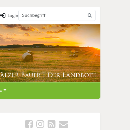
Login
o