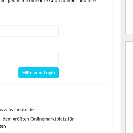
en, geben Sie bitte Ihre Abo-Nummer und ihre
Hilfe zum Login
ww.lw-heute.de
e
, dem größten Onlinemarktplatz für
gen