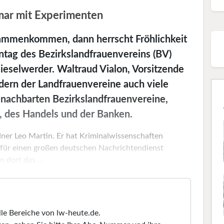
mar mit Experimenten
ammenkommen, dann herrscht Fröhlichkeit
ntag des Bezirkslandfrauenvereins (BV)
eselwerder. Waltraud Vialon, Vorsitzende
dern der Landfrauenvereine auch viele
nachbarten Bezirkslandfrauenvereine,
t, des Handels und der Banken.
ner Leo Martin. Er hat Kriminalwissenschaften
 für einen großen deutschen Nachrichtendienst
 dort das ...
lle Bereiche von lw-heute.de.