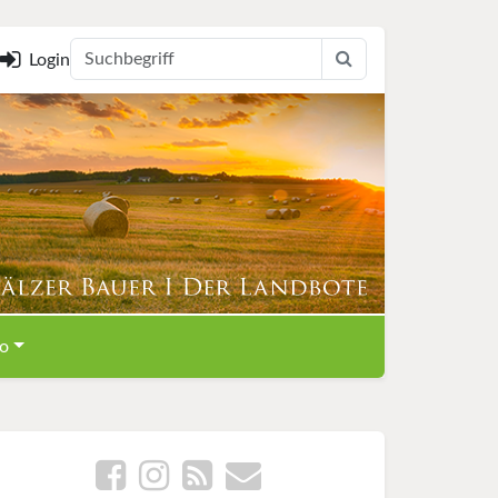
Login
o