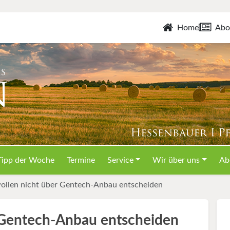
Home
Abo
Tipp der Woche
Termine
Service
Wir über uns
Ab
ollen nicht über Gentech-Anbau entscheiden
 Gentech-Anbau entscheiden