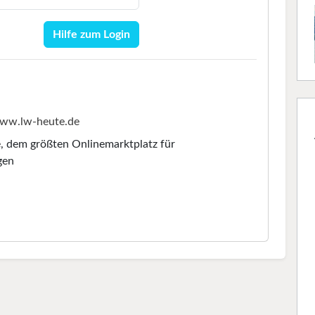
Hilfe zum Login
ww.lw-heute.de
e
, dem größten Onlinemarktplatz für
gen