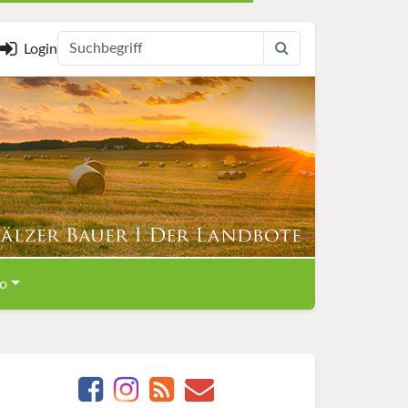
Login
o