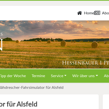
Home
Abo
Tipp der Woche
Termine
Service
Wir über uns
Ab
ähdrescher-Fahrsimulator für Alsfeld
 für Alsfeld