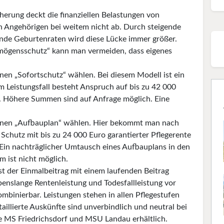
cherung deckt die finanziellen Belastungen von
n Angehörigen bei weitem nicht ab. Durch steigende
nde Geburtenraten wird diese Lücke immer größer.
rmögensschutz“ kann man vermeiden, dass eigenes
inen „Sofortschutz“ wählen. Bei diesem Modell ist ein
m Leistungsfall besteht Anspruch auf bis zu 42 000
III. Höhere Summen sind auf Anfrage möglich. Eine
 einen „Aufbauplan“ wählen. Hier bekommt man nach
Schutz mit bis zu 24 000 Euro garantierter Pflegerente
. Ein nachträglicher Umtausch eines Aufbauplans in den
m ist nicht möglich.
e ist der Einmalbeitrag mit einem laufenden Beitrag
benslange Rentenleistung und Todesfallleistung vor
mbinierbar. Leistungen stehen in allen Pflegestufen
illierte Auskünfte sind unverbindlich und neutral bei
 MS Friedrichsdorf und MSU Landau erhältlich.