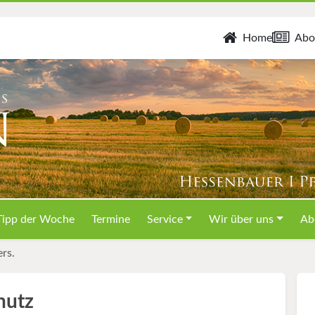
Home
Abo
Tipp der Woche
Termine
Service
Wir über uns
Ab
rs.
hutz