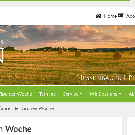
Home
Abo
Tipp der Woche
Termine
Service
Wir über uns
Ab
ttfahrer der Grünen Woche
nen Woche