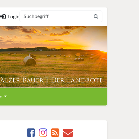
Login
o