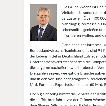
Die Grüne Woche ist und b
Vielfalt insbesondere der
darzustellen. Über 400 00
Nahrungsgütermesse bis ko
Lebensmittel genießen und
informieren wollen, und d
Denn nach der Infratest-U
Bundeslandwirtschaftsministeriums sind 91 Pr
der Lebensmittel in Deutschland zufrieden ode
Unternehmensvertreter schätzen die Kompete
dieser gerne nacheifern, wie ihr oberster Ver
Die Zahlen zeigen, wie gut die Branche aufgest
und in den vor- und nachgelagerten Bereichen
Mrd. Euro, das Exportvolumen über 60 Mrd. E
Doch gleichzeitig nimmt die Schärfe der Kriti
die als Trittbrettfahrer vor der Grünen Woch
dem Slogan „Wir haben es satt! Gutes Essen. G