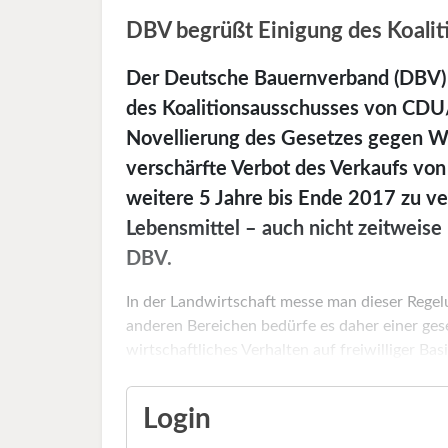
DBV begrüßt Einigung des Koali
Der Deutsche Bauernverband (DBV) h
des Koalitionsausschusses von CDU
Novellierung des Gesetzes gegen 
verschärfte Verbot des Verkaufs von
weitere 5 Jahre bis Ende 2017 zu ve
Lebensmittel – auch nicht zeitweise
DBV.
In der Landwirtschaft messe man dieser Regel
anderen Bereichen bedürfe es daher einer ges
wirtschaftliches Verhalten auf freiwilliger Basis
Login