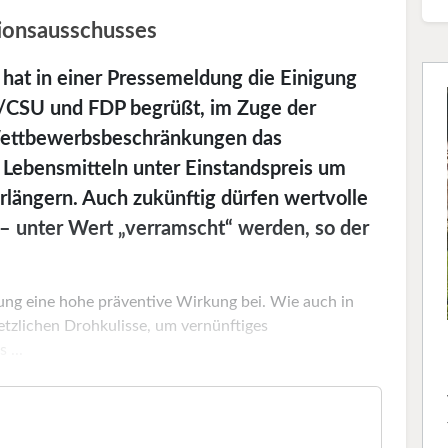
tionsausschusses
at in einer Pressemeldung die Einigung
/CSU und FDP begrüßt, im Zuge der
Wettbewerbsbeschränkungen das
 Lebensmitteln unter Einstandspreis um
rlängern. Auch zukünftig dürfen wertvolle
 – unter Wert „verramscht“ werden, so der
ung eine hohe präventive Wirkung bei. Wie auch in
etzlichen Drohkulisse, um vernünftiges
 ...