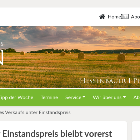
Home
Abo
Tipp der Woche
Termine
Service
Wir über uns
Ab
es Verkaufs unter Einstandspreis
Einstandspreis bleibt vorerst