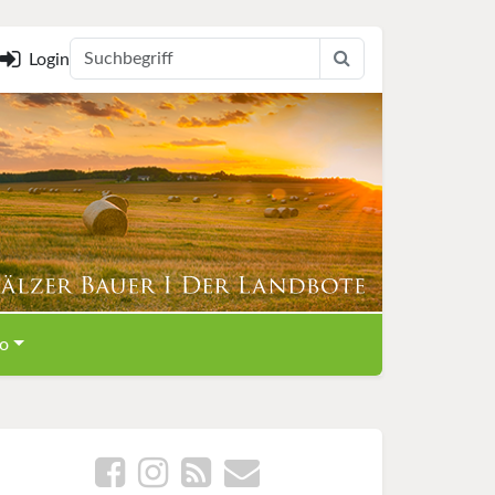
Login
o