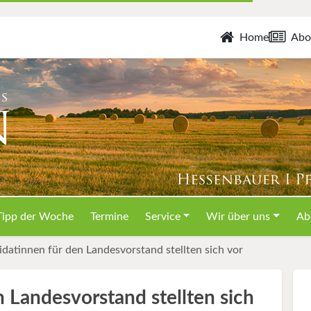
Home
Abo
Tipp der Woche
Termine
Service
Wir über uns
Ab
datinnen für den Landesvorstand stellten sich vor
 Landesvorstand stellten sich