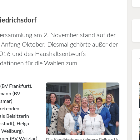
iedrichsdorf
-Versammlung am 2. November stand auf der
s Anfang Oktober. Diesmal gehörte außer der
2016 und des Haushaltsentwurfs
datinnen für die Wahlen zum
(BV Frankfurt).
dmann (BV
ismar)
tretenden
ls Beisitzerin
stadt), Helga
 Weilburg),
rner (BV Wetzlar).