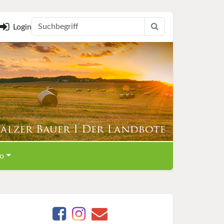
Login
o