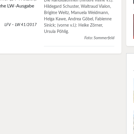
Die Kandidatinnen (hintere Reihe v.l.):
siehe LW-Ausgabe
Hildegard Schuster, Waltraud Vialon,
Brigitte Weitz, Manuela Weidmann,
Helga Kawe, Andrea Göbel, Fabienne
LFV – LW 41/2017
Sinick; (vorne v.l.): Heike Zörner,
Ursula Pöhlig.
Foto: Sommerfeld