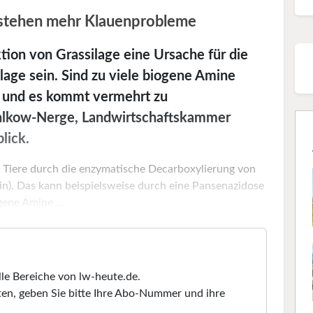
ntstehen mehr Klauenprobleme
ion von Grassilage eine Ursache für die
lage sein. Sind zu viele biogene Amine
e, und es kommt vermehrt zu
hlkow-Nerge, Landwirtschaftskammer
lick.
 Tiere durch die enzymatische Decarboxylierung von
in). Das kann beispielsweise durch eine Pansenazidose
ene Amine ...
lle Bereiche von lw-heute.de.
en, geben Sie bitte Ihre Abo-Nummer und ihre