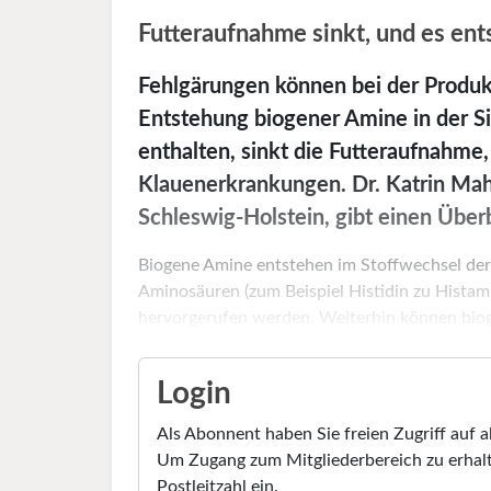
Futteraufnahme sinkt, und es e
Fehlgärungen können bei der Produkt
Entstehung biogener Amine in der Si
enthalten, sinkt die Futteraufnahm
Klauenerkrankungen. Dr. Katrin Ma
Schleswig-Holstein, gibt einen Überb
Biogene Amine entstehen im Stoffwechsel der
Aminosäuren (zum Beispiel Histidin zu Histam
hervorgerufen werden. Weiterhin können biog
Login
Als Abonnent haben Sie freien Zugriff auf a
Um Zugang zum Mitgliederbereich zu erhalt
Postleitzahl ein.