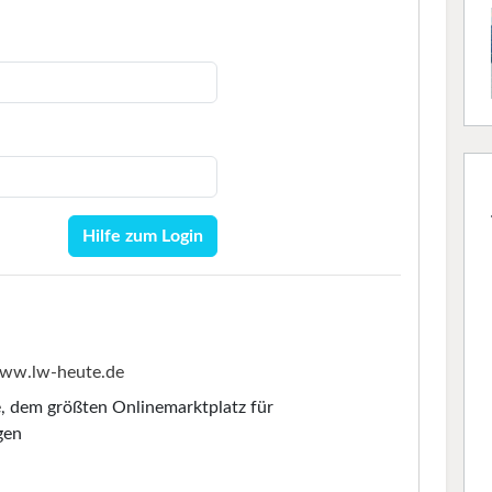
Hilfe zum Login
ww.lw-heute.de
e
, dem größten Onlinemarktplatz für
gen