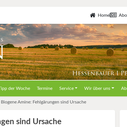
Home
Abo
Tipp der Woche
Termine
Service
Wir über uns
Ab
Biogene Amine: Fehlgärungen sind Ursache
ngen sind Ursache