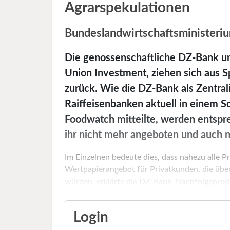
Agrarspekulationen
Bundeslandwirtschaftsministeriu
Die genossenschaftliche DZ-Bank und
Union Investment, ziehen sich aus S
zurück. Wie die DZ-Bank als Zentral
Raiffeisenbanken aktuell in einem S
Foodwatch mitteilte, werden entspr
ihr nicht mehr angeboten und auch 
Im Einzelnen bedeute dies, dass nahezu alle 
Wertpapierangebot für Privatkunden, die über
würden, erklärte die DZ-Bank. Nachfolgeprodu
Login