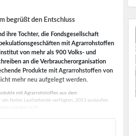
m begrüßt den Entschluss
 ihre Tochter, die Fondsgesellschaft
pekulationsgeschäften mit Agrarrohstoffen
institut von mehr als 900 Volks- und
chreiben an die Verbraucherorganisation
echende Produkte mit Agrarrohstoffen von
nicht mehr neu aufgelegt werden.
Produkte mit Agrarrohstoffen aus dem
 ein festes Laufzeitende verfügten, 2013 auslaufen
kte würden nicht ...