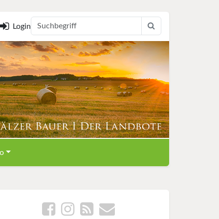
Login
o