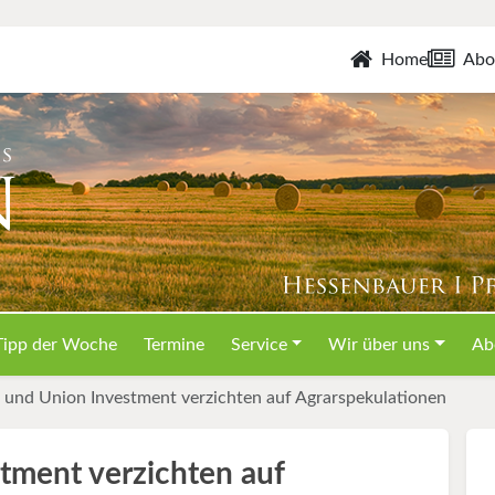
Home
Abo
Tipp der Woche
Termine
Service
Wir über uns
Ab
und Union Investment verzichten auf Agrarspekulationen
tment verzichten auf