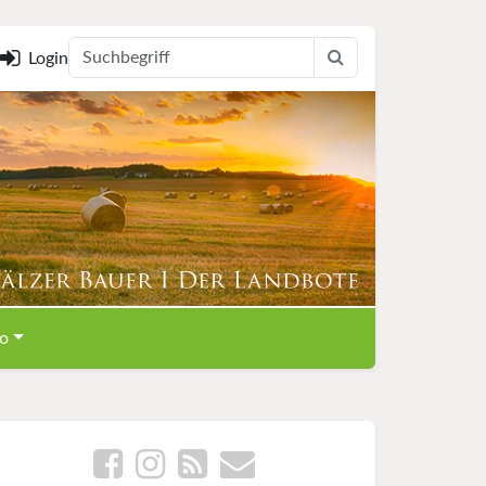
Login
o