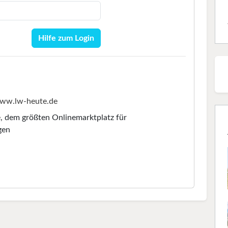
Hilfe zum Login
ww.lw-heute.de
e
, dem größten Onlinemarktplatz für
gen