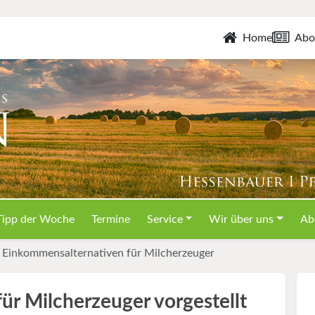
Home
Abo
Tipp der Woche
Termine
Service
Wir über uns
Ab
Einkommensalternativen für Milcherzeuger
ür Milcherzeuger vorgestellt