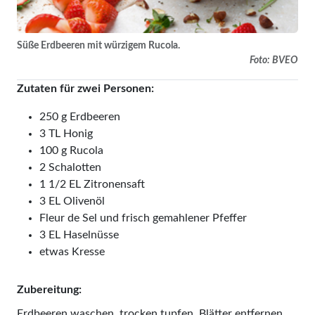
Süße Erdbeeren mit würzigem Rucola.
Foto: BVEO
Zutaten für zwei Personen:
250 g Erdbeeren
3 TL Honig
100 g Rucola
2 Schalotten
1 1/2 EL Zitronensaft
3 EL Olivenöl
Fleur de Sel und frisch gemahlener Pfeffer
3 EL Haselnüsse
etwas Kresse
Zubereitung:
Erdbeeren waschen, trocken tupfen, Blätter entfernen,