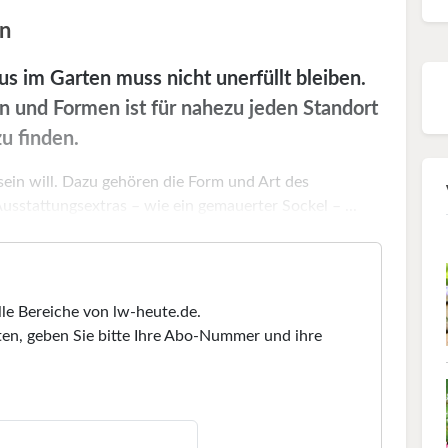
en
im Garten muss nicht unerfüllt bleiben.
n und Formen ist für nahezu jeden Standort
u finden.
 sein will. Dazu gehören die Form und Art des
sstattungsextras – wie ein gemauerter Sockel – ...
lle Bereiche von lw-heute.de.
en, geben Sie bitte Ihre Abo-Nummer und ihre