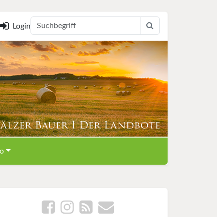
Login
o