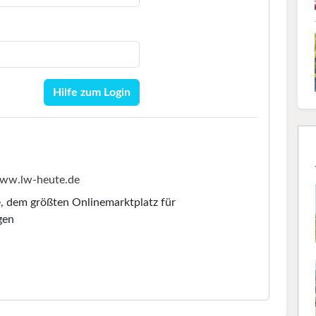
Hilfe zum Login
ww.lw-heute.de
e
, dem größten Onlinemarktplatz für
gen