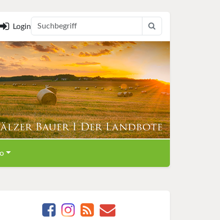
Login
o