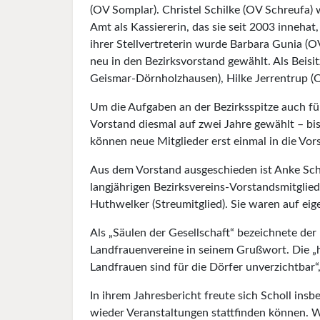
(OV Somplar). Christel Schilke (OV Schreufa) 
Amt als Kassiererin, das sie seit 2003 innehat,
ihrer Stellvertreterin wurde Barbara Gunia (
neu in den Bezirksvorstand gewählt. Als Bei
Geismar-Dörnholzhausen), Hilke Jerrentrup (
Um die Aufgaben an der Bezirksspitze auch f
Vorstand diesmal auf zwei Jahre gewählt – bi
können neue Mitglieder erst einmal in die Vo
Aus dem Vorstand ausgeschieden ist Anke Sch
langjährigen Bezirksvereins-Vorstandsmitglie
Huthwelker (Streumitglied). Sie waren auf e
Als „Säulen der Gesellschaft“ bezeichnete der
Landfrauenvereine in seinem Grußwort. Die „
Landfrauen sind für die Dörfer unverzichtbar“,
In ihrem Jahresbericht freute sich Scholl ins
wieder Veranstaltungen stattfinden können. We