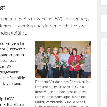
igt
ereinen des Bezirksvereins (BV) Frankenberg
Jahren – werden auch in den nächsten zwei
nden geführt.
Frankenberg im
oll (Ortsverein
stand angehört
de antrat,
 den 99
edergewählt
zende Reinhilde
Der neue Vorstand des Bezirksvereins
zirksvorstand
Frankenberg (v. l.): Barbara Gunia,
Irene Mütze, Christel Schilke, Britta
Eichler, Rosemarie Vöpel, Reinhilde
öpel (OV
Müller, Vorsitzende Gunhild Scholl,
n Britta Eichler