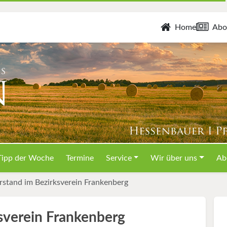
Home
Abo
Tipp der Woche
Termine
Service
Wir über uns
Ab
rstand im Bezirksverein Frankenberg
sverein Frankenberg