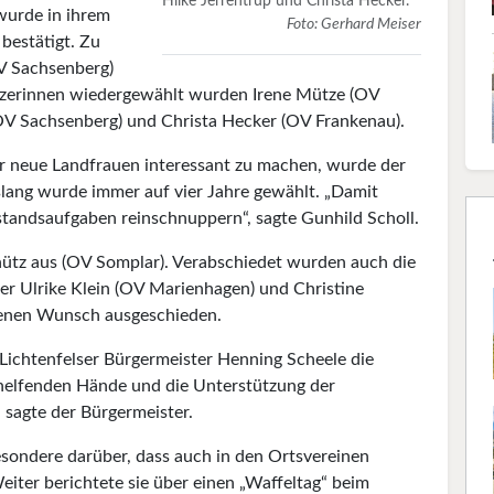
Hilke Jerrentrup und Christa Hecker.
wurde in ihrem
Foto: Gerhard Meiser
 bestätigt. Zu
OV Sachsenberg)
sitzerinnen wiedergewählt wurden Irene Mütze (OV
OV Sachsenberg) und Christa Hecker (OV Frankenau).
ür neue Landfrauen interessant zu machen, wurde der
slang wurde immer auf vier Jahre gewählt. „Damit
rstandsaufgaben reinschnuppern“, sagte Gunhild Scholl.
ütz aus (OV Somplar). Verabschiedet wurden auch die
der Ulrike Klein (OV Marienhagen) und Christine
igenen Wunsch ausgeschieden.
 Lichtenfelser Bürgermeister Henning Scheele die
helfenden Hände und die Unterstützung der
 sagte der Bürgermeister.
besondere darüber, dass auch in den Ortsvereinen
iter berichtete sie über einen „Waffeltag“ beim