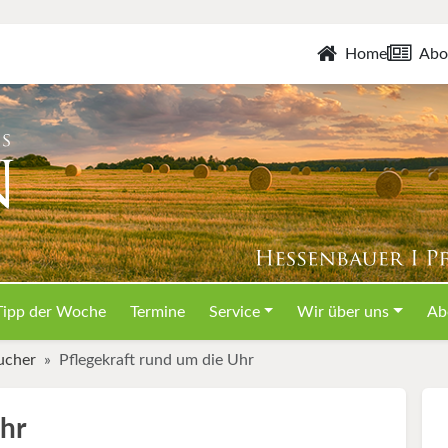
Home
Abo
Tipp der Woche
Termine
Service
Wir über uns
Ab
ucher
Pflegekraft rund um die Uhr
Uhr