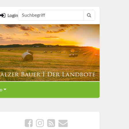
Login
o