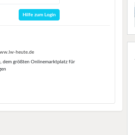
Hilfe zum Login
ww.lw-heute.de
e
, dem größten Onlinemarktplatz für
gen