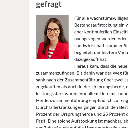
gefragt
Für alle wachstumswilligen
Bestandsaufstockung ein wi
eher kontinuierlich Einzel
nachgezogen werden oder e
Landwirtschaftskammer Sch
begleitet, der letztere Va
dazugekauft hat.
Heraus kam, dass die neue 
zusammenzufinden. Bis dahin war der Weg für 
sank nach der Zusammenführung über zwei Jah
zugekauften als auch in der Ursprungsherde, 
leistungsstark waren. Vor allem Tiere mit hoh
Herdenzusammenführung empfindlich zu reagi
Durchfallerkrankungen gingen durch den Besta
Prozent der Ursprungsherde und 25 Prozent d
Fazit: Eine solche Aufstockung ist machbar, ab