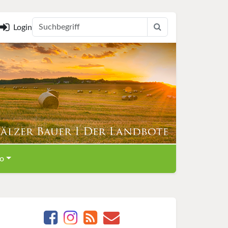
Login
o