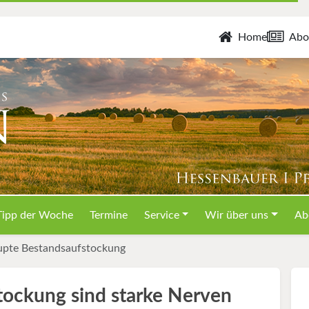
Home
Abo
Tipp der Woche
Termine
Service
Wir über uns
Ab
upte Bestandsaufstockung
tockung sind starke Nerven