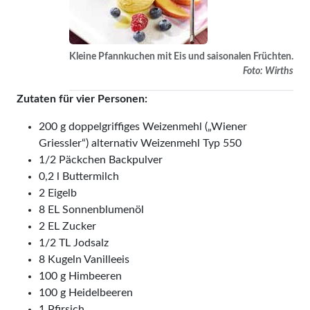
Kleine Pfannkuchen mit Eis und saisonalen Früchten.
Foto: Wirths
Zutaten für vier Personen:
200 g doppelgriffiges Weizenmehl („Wiener
Griessler“) alternativ Weizenmehl Typ 550
1/2 Päckchen Backpulver
0,2 l Buttermilch
2 Eigelb
8 EL Sonnenblumenöl
2 EL Zucker
1/2 TL Jodsalz
8 Kugeln Vanilleeis
100 g Himbeeren
100 g Heidelbeeren
1 Pfirsich