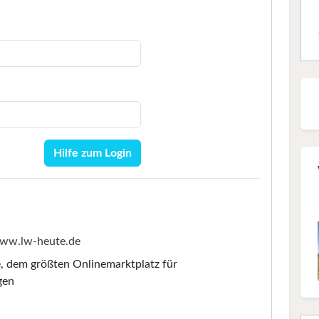
Hilfe zum Login
ww.lw-heute.de
e
, dem größten Onlinemarktplatz für
gen