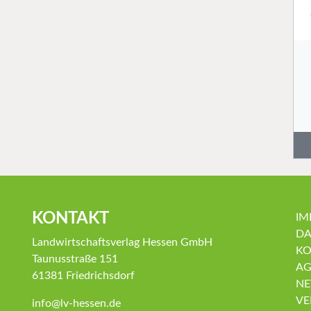
KONTAKT
IM
DA
Landwirtschaftsverlag Hessen GmbH
KO
Taunusstraße 151
AG
61381 Friedrichsdorf
NE
VE
info@lv-hessen.de