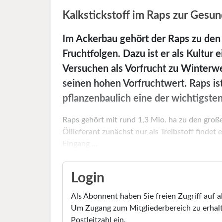
Kalkstickstoff im Raps zur Gesu
Im Ackerbau gehört der Raps zu den
Fruchtfolgen. Dazu ist er als Kultur 
Versuchen als Vorfrucht zu Winterw
seinen hohen Vorfruchtwert. Raps is
pflanzenbaulich eine der wichtigst
Raps gehört mit rund 1,3 Mio. ha zu den groß
Öllieferant zunächst nur als Treibstoff finde
Eingang ...
Login
Als Abonnent haben Sie freien Zugriff auf a
Um Zugang zum Mitgliederbereich zu erhalt
Postleitzahl ein.