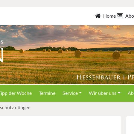
Home
Abo
Tipp der Woche
Termine
Service
Wir über uns
Ab
nschutz düngen