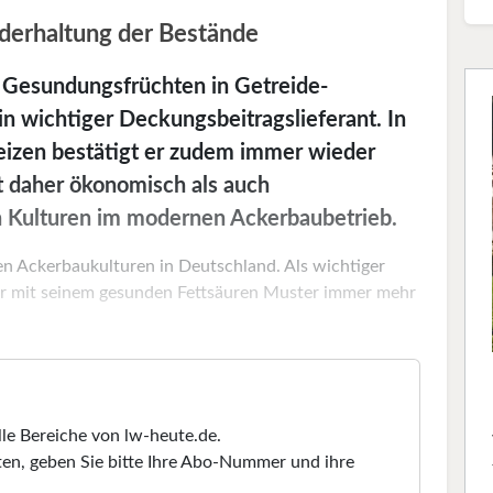
nderhaltung der Bestände
 Gesundungsfrüchten in Getreide-
ein wichtiger Deckungsbeitragslieferant. In
eizen bestätigt er zudem immer wieder
t daher ökonomisch als auch
en Kulturen im modernen Ackerbaubetrieb.
en Ackerbaukulturen in Deutschland. Als wichtiger
t er mit seinem gesunden Fettsäuren Muster immer mehr
lle Bereiche von lw-heute.de.
en, geben Sie bitte Ihre Abo-Nummer und ihre