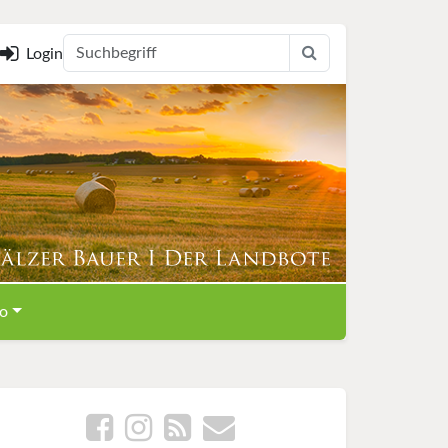
Login
o