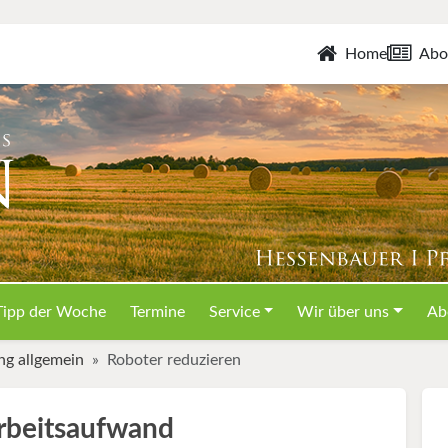
Home
Abo
Tipp der Woche
Termine
Service
Wir über uns
Ab
ng allgemein
Roboter reduzieren
rbeitsaufwand