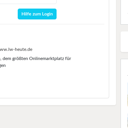
Hilfe zum Login
ww.lw-heute.de
e
, dem größten Onlinemarktplatz für
gen