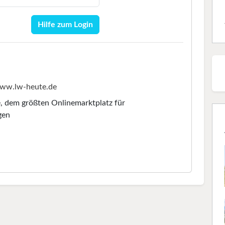
Hilfe zum Login
ww.lw-heute.de
e
, dem größten Onlinemarktplatz für
gen