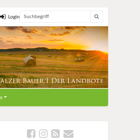
Login
o