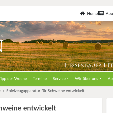
Home
Abo
Tipp der Woche
Termine
Service
Wir über uns
Ab
e
Spielzeugapparatur für Schweine entwickelt
chweine entwickelt