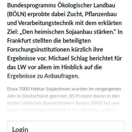
Bundesprogramms Ökologischer Landbau
(BÖLN) erprobte dabei Zucht, Pflanzenbau
und Verarbeitungstechnik mit dem erklärten
Ziel: „Den heimischen Sojaanbau stärken.“ In
Frankfurt stellten die beteiligten
Forschungsinstitutionen kürzlich ihre
Ergebnisse vor. Michael Schlag berichtet für
das LW vor allem im Hinblick auf die
Ergebnisse zu Anbaufragen.
Etwa 7000 Hektar Sojabohnen wurden im vergangenen
Jahr in Deutschland geerntet, 85 Prozent davon in den
beiden südlichen Bundesländern Bayern (3800 ha) und
Baden-Württemberg (2200 ha). Vor allem hier erlebt ...
Login