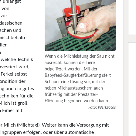
n unlängst
n von
 zur
klassischen
ischen und
mischbehälter
llen
n
Wenn die Milchleistung der Sau nicht
: welche Technik
ausreicht, können die Tiere
vestiert wird,
beigefüttert werden. Mit der
 Ferkel selbst
Babyfeed-Saugferkelfütterung stellt
Kondition der
Schauer eine Lösung vor, mit der
neben Milchaustauschern auch
ng und ein gutes
frühzeitig mit der Prestarter-
echniken für die
Fütterung begonnen werden kann.
ilch ist groß.
Foto: Werkfotos
 Eimer mit
d
r Milch (Milchtaxi). Weiter kann die Versorgung mit
eingruppen erfolgen, oder über automatische