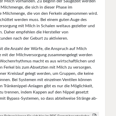
mer Milch vorhanden. Zu Beginn der Säugezeit werden
Milchmenge, die sich in dieser Phase im
 die Milchmenge, die von den Ferkeln abgenommen wird.
eschüttet werden muss. Bei einem guten Auge des
ersorgung mit Milch in Schalen weitaus gezielter und
n. Daher empfehlen die Hersteller von
tunden nach der Geburt zu aktivieren.
it die Anzahl der Würfe, die Anspruch auf Milch
fe mit der Milchversorgung zusammengelegt werden
ochenrhythmus macht es aus wirtschaftlichen und
n Ferkel bis zum Absetzten mit Milch zu versorgen.
ener Kreislauf gelegt werden, um Gruppen, die keine
nnen. Bei Systemen mit einzelnen Ventilen können
n Tränke­nippel-Anlagen gibt es nur die Möglichkeit,
zu trennen, indem Kappen auf den Nippel gesetzt
mit Bypass-Systemen, so dass abteilweise Stränge ab-