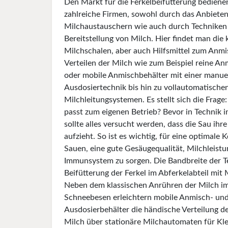
Den Markt für die Ferkelbeifütterung bediene
zahlreiche Firmen, sowohl durch das Anbiete
Milchaustauschern wie auch durch Techniken
Bereitstellung von Milch. Hier findet man die 
Milchschalen, aber auch Hilfsmittel zum Anm
Verteilen der Milch wie zum Beispiel reine An
oder mobile Anmischbehälter mit einer manue
Ausdosiertechnik bis hin zu vollautomatische
Milchleitungsystemen. Es stellt sich die Frage
passt zum eigenen Betrieb? Bevor in Technik in
sollte alles versucht werden, dass die Sau ihre
aufzieht. So ist es wichtig, für eine optimale 
Sauen, eine gute Gesäugequalität, Milchleistu
Immunsystem zu sorgen. Die Bandbreite der T
Beifütterung der Ferkel im Abferkelabteil mit M
Neben dem klassischen Anrühren der Milch im
Schneebesen erleichtern mobile Anmisch- un
Ausdosierbehälter die händische Verteilung de
Milch über stationäre Milchautomaten für Kl