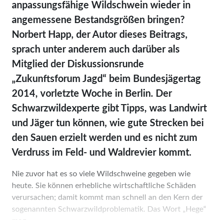
anpassungsfähige Wildschwein wieder in
angemes­se­ne Bestandsgrößen bringen?
Norbert Happ, der Autor dieses Beitrags,
sprach unter anderem auch darüber als
Mitglied der Diskussionsrunde
„Zukunftsforum Jagd“ beim Bundesjägertag
2014, vorletzte Woche in Berlin. Der
Schwarzwildex­per­te gibt Tipps, was Landwirt
und Jäger tun können, wie gute Strecken bei
den Sauen erzielt werden und es nicht zum
Verdruss im Feld- und Waldrevier kommt.
Nie zuvor hat es so viele Wildschweine gegeben wie
heute. Sie können erhebliche wirtschaftliche Schäden
verur­sachen; damit kommt man schnell an den Kern der
sogenannten Schwarzwild­problematik. Das Wort „Hege“