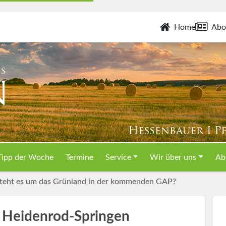
Home
Abo
Tipp der Woche
Termine
Service
Wir über uns
Ab
teht es um das Grünland in der kommenden GAP?
n Heidenrod-Springen