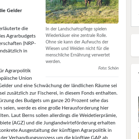
die Gelder
rläuterte die
In der Landschaftspflege spielen
des Agrarbudgets
Wiederkäuer eine zentrale Rolle.
Ohne sie kann der Aufwuchs der
nerschaften (NRP-
Wiesen und Weiden nicht für die
ndsätzlich in
menschliche Ernährung verwertet
werden.
Foto: Schön
ür Agrarpolitik
ropäische Union
Gelder und eine Schwächung der ländlichen Räume sei
i zusätzlich zur Fischerei, in diesem Fonds enthalten.
Kürzung des Budgets um ganze 20 Prozent sehe das
 seien, werde es eine große Herausforderung hier
ten. Laut Berns sollen allerdings die Weidetierprämie,
ebiete (AGZ) und die Junglandwirteförderung erhalten
 konkrete Ausgestaltung der künftigen Agrarpolitik in
 der Verhandlungsprozess um die künftige GAP ab