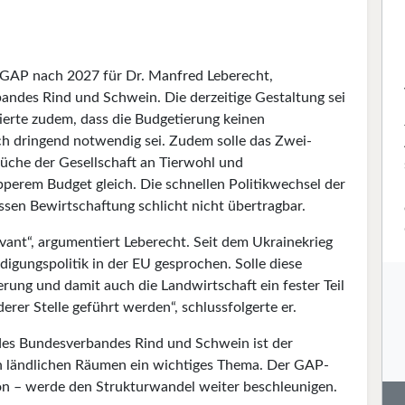
r GAP nach 2027 für Dr. Manfred Leberecht,
bandes Rind und Schwein. Die derzeitige Gestaltung sei
ierte zudem, dass die Budgetierung keinen
och dringend notwendig sei. Zudem solle das Zwei-
üche der Gesellschaft an Tierwohl und
pperem Budget gleich. Die schnellen Politikwechsel der
ssen Bewirtschaftung schlicht nicht übertragbar.
evant“, argumentiert Leberecht. Seit dem Ukrainekrieg
gungspolitik in der EU gesprochen. Solle diese
ung und damit auch die Landwirtschaft ein fester Teil
rer Stelle geführt werden“, schlussfolgerte er.
 des Bundesverbandes Rind und Schwein ist der
n ländlichen Räumen ein wichtiges Thema. Der GAP-
on – werde den Strukturwandel weiter beschleunigen.