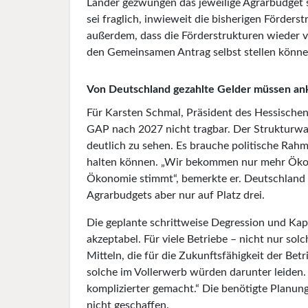
Länder gezwungen das jeweilige Agrarbudget 
sei fraglich, inwieweit die bisherigen Förder
außerdem, dass die Förderstrukturen wieder v
den Gemeinsamen Antrag selbst stellen können“
Von Deutschland gezahlte Gelder müssen 
Für Karsten Schmal, Präsident des Hessischen
GAP nach 2027 nicht tragbar. Der Strukturwan
deutlich zu sehen. Es brauche politische Rahm
halten können. „Wir bekommen nur mehr Ökolo
Ökonomie stimmt“, bemerkte er. Deutschland se
Agrarbudgets aber nur auf Platz drei.
Die geplante schrittweise Degression und Kap
akzeptabel. Für viele Betriebe – nicht nur so
Mitteln, die für die Zukunftsfähigkeit der Bet
solche im Vollerwerb würden darunter leiden. 
komplizierter gemacht.“ Die benötigte Planun
nicht geschaffen.