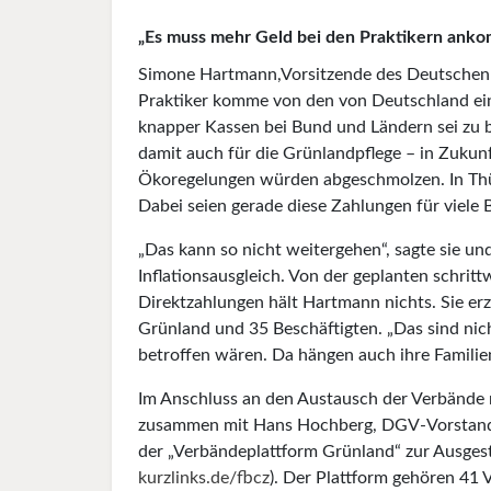
„Es muss mehr Geld bei den Praktikern ank
Simone Hartmann,Vorsitzende des Deutschen 
Praktiker komme von den von Deutschland ein
knapper Kassen bei Bund und Ländern sei zu
damit auch für die Grünlandpflege – in Zukunf
Ökoregelungen würden abgeschmolzen. In Thü
Dabei seien gerade diese Zahlungen für viele
„Das kann so nicht weitergehen“, sagte sie und
Inflationsausgleich. Von der geplanten schri
Direktzahlungen hält Hartmann nichts. Sie erzä
Grünland und 35 Beschäftigten. „Das sind nich
betroffen wären. Da hängen auch ihre Familie
Im Anschluss an den Austausch der Verbände 
zusammen mit Hans Hochberg, DGV-Vorstandsm
der „Verbändeplattform Grünland“ zur Ausges
kurzlinks.de/fbcz
). Der Plattform gehören 41