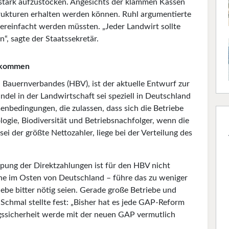
stark aufzustocken. Angesichts der klammen Kassen
strukturen erhalten werden können. Ruhl argumentierte
ereinfacht werden müssten. „Jeder Landwirt sollte
, sagte der Staatssekretär.
ankommen
 Bauernverbandes (HBV), ist der aktuelle Entwurf zur
del in der Landwirtschaft sei speziell in Deutschland
enbedingungen, die zulassen, dass sich die Betriebe
gie, Biodiversität und Betriebsnachfolger, wenn die
i der größte Nettozahler, liege bei der Verteilung des
pung der Direktzahlungen ist für den HBV nicht
lche im Osten von Deutschland – führe das zu weniger
riebe bitter nötig seien. Gerade große Betriebe und
Schmal stellte fest: „Bisher hat es jede GAP-Reform
gssicherheit werde mit der neuen GAP vermutlich