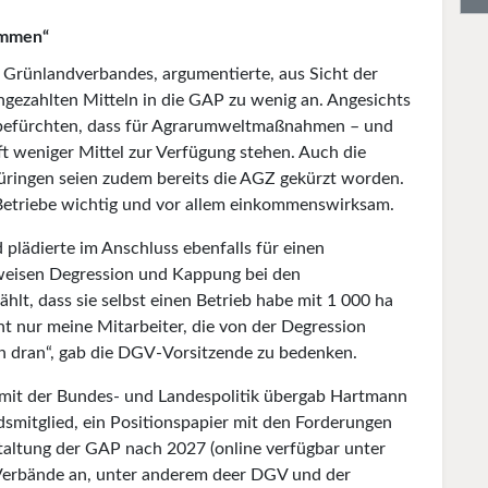
ommen“
Grünlandverbandes, argumentierte, aus Sicht der
gezahlten Mitteln in die GAP zu wenig an. Angesichts
 befürchten, dass für Agrarumweltmaßnahmen – und
t weniger Mittel zur Verfügung stehen. Auch die
ringen seien zudem bereits die AGZ gekürzt worden.
 Betriebe wichtig und vor allem einkommenswirksam.
 plädierte im Anschluss ebenfalls für einen
ttweisen Degression und Kappung bei den
hlt, dass sie selbst einen Betrieb habe mit 1 000 ha
t nur meine Mitarbeiter, die von der Degression
n dran“, gab die DGV-Vorsitzende zu bedenken.
mit der Bundes- und Landespolitik übergab Hartmann
itglied, ein Positionspapier mit den Forderungen
taltung der GAP nach 2027 (online verfügbar unter
 Verbände an, unter anderem deer DGV und der