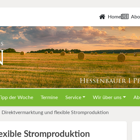
Home
Abo
Tipp der Woche
Termine
Service
Wir über uns
Ab
Direktvermarktung und flexible Stromproduktion
exible Stromproduktion