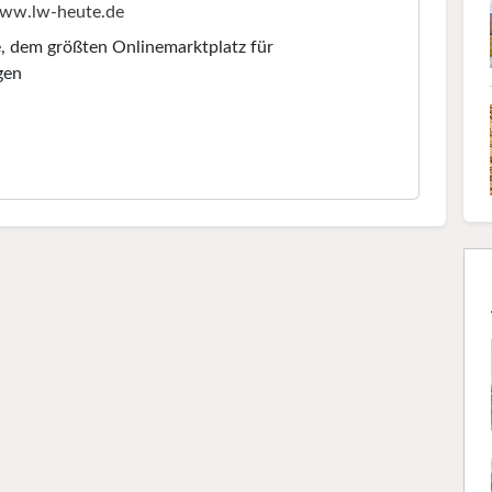
ww.lw-heute.de
e
, dem größten Onlinemarktplatz für
gen