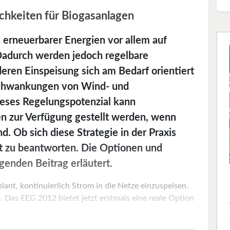
chkeiten für Biogasanlagen
 erneuerbarer Energien vor allem auf
Dadurch werden jedoch regelbare
eren Einspeisung sich am Bedarf orientiert
Schwankungen von Wind- und
eses Regelungspotenzial kann
en zur Verfügung gestellt werden, wenn
d. Ob sich diese Strategie in der Praxis
cht zu beantworten. Die Optionen und
enden Beitrag erläutert.
ant, kontinuierlich Strom in die Netze einzuspeisen.
 Das EEG 2012 bietet jetzt erstmals eine reale Option