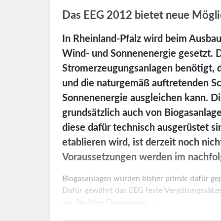
Das EEG 2012 bietet neue Mögli
In Rheinland-Pfalz wird beim Ausbau
Wind- und Sonnenenergie gesetzt. 
Stromerzeugungsanlagen benötigt, d
und die naturgemäß auftretenden 
Sonnenenergie ausgleichen kann. Di
grundsätzlich auch von Biogasanlag
diese dafür technisch ausgerüstet sin
etablieren wird, ist derzeit noch ni
Voraussetzungen werden im nachfolg
Biogasanlagen wurden bisher primär dafür gepl
Dafür gewährt das EEG feste Vergütungssätze.
zur flexiblen Einspeisung ...