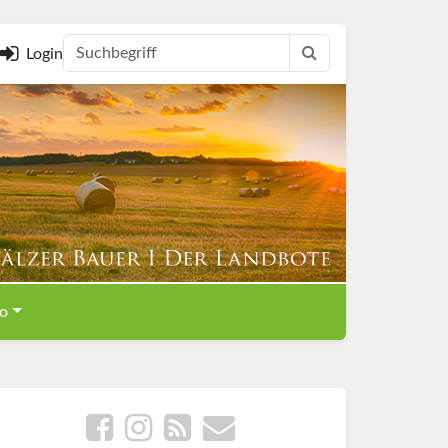
Login
o