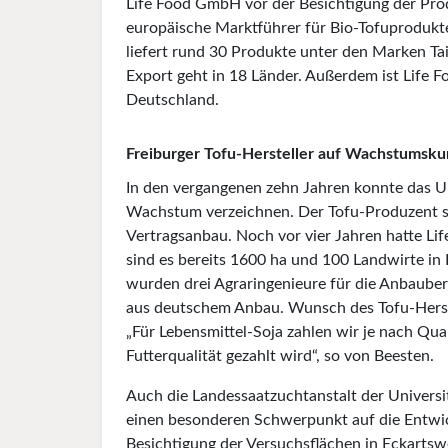
Life Food GmbH vor der Besichtigung der Pro
europäische Marktführer für Bio-Tofuprodukt
liefert rund 30 Produkte unter den Marken Ta
Export geht in 18 Länder. Außerdem ist Life Fo
Deutschland.
Freiburger Tofu-Hersteller auf Wachstumsku
In den vergangenen zehn Jahren konnte das U
Wachstum verzeichnen. Der Tofu-Produzent si
Vertragsanbau. Noch vor vier Jahren hatte Lif
sind es bereits 1600 ha und 100 Landwirte in
wurden drei Agraringenieure für die Anbauber
aus deutschem Anbau. Wunsch des Tofu-Herstell
„Für Lebensmittel-Soja zahlen wir je nach Qua
Futterqualität gezahlt wird“, so von Beesten.
Auch die Landessaatzuchtanstalt der Univers
einen besonderen Schwerpunkt auf die Entwick
Besichtigung der Versuchsflächen in Eckartsw