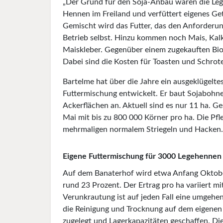
„Der Grund für den Soja-Anbau waren die Lege
Hennen im Freiland und verfüttert eigenes Ge
Gemischt wird das Futter, das den Anforderung
Betrieb selbst. Hinzu kommen noch Mais, Kal
Maiskleber. Gegenüber einem zugekauften Bio-
Dabei sind die Kosten für Toasten und Schrot
Bartelme hat über die Jahre ein ausgeklügelte
Futtermischung entwickelt. Er baut Sojabohne
Ackerflächen an. Aktuell sind es nur 11 ha.
Mai mit bis zu 800 000 Körner pro ha. Die Pfl
mehrmaligen normalem Striegeln und Hacken.
Eigene Futtermischung für 3000 Legehennen
Auf dem Banaterhof wird etwa Anfang Oktober
rund 23 Prozent. Der Ertrag pro ha variiert mi
Verunkrautung ist auf jeden Fall eine umgehen
die Reinigung und Trocknung auf dem eigenen 
zugelegt und Lagerkapazitäten geschaffen. Di