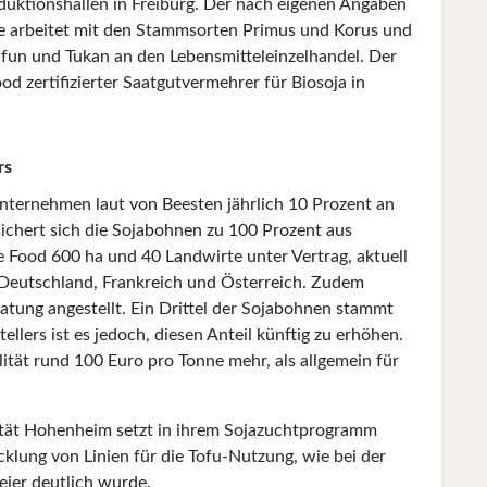
duktionshallen in Freiburg. Der nach eigenen Angaben
e arbeitet mit den Stammsorten Primus und Korus und
ifun und Tukan an den Lebensmitteleinzelhandel. Der
od zertifizierter Saatgutvermehrer für Biosoja in
rs
nternehmen laut von Beesten jährlich 10 Prozent an
chert sich die Sojabohnen zu 100 Prozent aus
e Food 600 ha und 40 Landwirte unter Vertrag, aktuell
 Deutschland, Frankreich und Österreich. Zudem
atung angestellt. Ein Drittel der Sojabohnen stammt
ers ist es jedoch, diesen Anteil künftig zu erhöhen.
lität rund 100 Euro pro Tonne mehr, als allgemein für
ität Hohenheim setzt in ihrem Sojazuchtprogramm
lung von Linien für die Tofu-Nutzung, wie bei der
eier deutlich wurde.