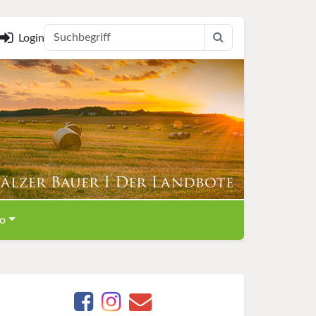
Login
o