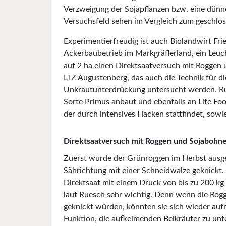
Verzweigung der Sojapflanzen bzw. eine dünne
Versuchsfeld sehen im Vergleich zum geschlo
Experimentierfreudig ist auch Biolandwirt Fr
Ackerbaubetrieb im Markgräflerland, ein Leuc
auf 2 ha einen Direktsaatversuch mit Roggen
LTZ Augustenberg, das auch die Technik für die 
Unkrautunterdrückung untersucht werden. Rue
Sorte Primus anbaut und ebenfalls an Life Fo
der durch intensives Hacken stattfindet, sowi
Direktsaatversuch mit Roggen und Sojabohne
Zuerst wurde der Grünroggen im Herbst ausge
Sährichtung mit einer Schneidwalze geknickt. 
Direktsaat mit einem Druck von bis zu 200 kg
laut Ruesch sehr wichtig. Denn wenn die Rog
geknickt würden, könnten sie sich wieder auf
Funktion, die aufkeimenden Beikräuter zu un