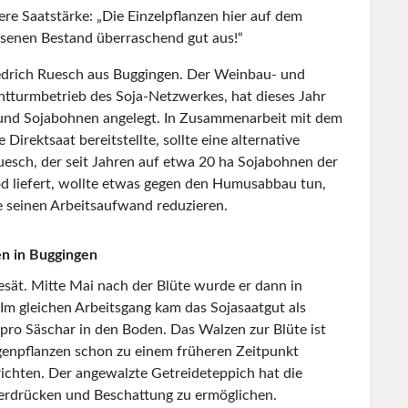
re Saatstärke: „Die Einzelpflanzen hier auf dem
ssenen Bestand überraschend gut aus!“
iedrich Ruesch aus Buggingen. Der Weinbau- und
htturmbetrieb des Soja-Netzwerkes, hat dieses Jahr
 und Sojabohnen angelegt. In Zusammenarbeit mit dem
Direktsaat bereitstellte, sollte eine alternative
sch, der seit Jahren auf etwa 20 ha Sojabohnen der
od liefert, wollte etwas gegen den Humusabbau tun,
e seinen Arbeitsaufwand reduzieren.
n in Buggingen
sät. Mitte Mai nach der Blüte wurde er dann in
Im gleichen Arbeitsgang kam das Sojasaatgut als
 pro Säschar in den Boden. Das Walzen zur Blüte ist
genpflanzen schon zu einem früheren Zeitpunkt
richten. Der angewalzte Getreideteppich hat die
terdrücken und Beschattung zu ermöglichen.