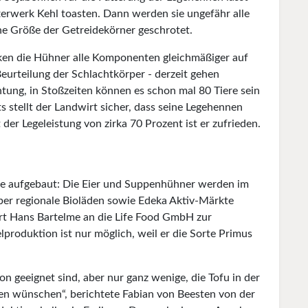
terwerk Kehl toasten. Dann werden sie ungefähr alle
he Größe der Getreidekörner geschrotet.
cken die Hühner alle Komponenten gleichmäßiger auf
Beurteilung der Schlachtkörper - derzeit gehen
ung, in Stoßzeiten können es schon mal 80 Tiere sein
s stellt der Landwirt sicher, dass seine Legehennen
der Legeleistung von zirka 70 Prozent ist er zufrieden.
le aufgebaut: Die Eier und Suppenhühner werden im
er regionale Bioläden sowie Edeka Aktiv-Märkte
fert Hans Bartelme an die Life Food GmbH zur
lproduktion ist nur möglich, weil er die Sorte Primus
ion geeignet sind, aber nur ganz wenige, die Tofu in der
en wünschen“, berichtete Fabian von Beesten von der