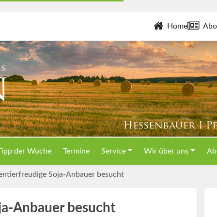
Home
Abo
Tipp der Woche
Termine
Service
Wir über uns
Ab
entierfreudige Soja-Anbauer besucht
ja-Anbauer besucht