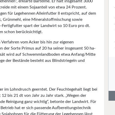
hennen“, erklärte Bartelme. Er hält insgesamt 3000
treide mit einem Sojaanteil von etwa 24 Prozent.
en für Legehennen Alleinfutter II entspricht, auf dem
k, Grünmehl, eine Mineralstoffmischung sowie
Fertigfutter spart der Landwirt so 10 Euro pro dt.
en schon berücksichtigt.
s Verfahren vom Acker bis hin zur eigenen
n der Sorte Primus auf 20 ha seiner insgesamt 50 ha-
 Gesät wird auf Schwemmlandboden etwa Anfang/Mitte
ege der Bestände besteht aus Blindstriegeln und
 im Lohndrusch geerntet. Der Feuchtegehalt liegt bei
t 12 bis 21 dt von Jahr zu Jahr stark. „Wegen der
de Reinigung ganz wichtig“, betonte der Landwirt. Für
Betrieb hat er sich passende Aufbereitungstechnik
e Sojabohnen für die Fütterung der Legehennen lässt