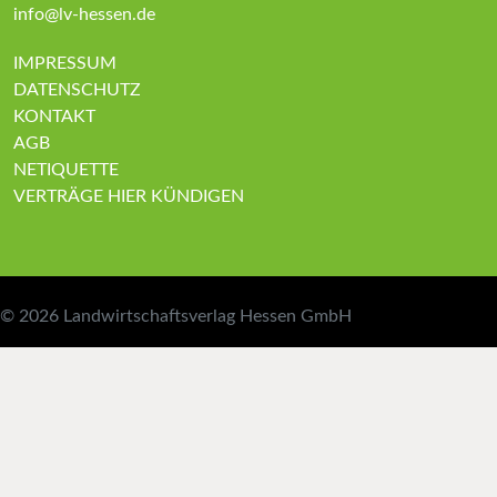
info@lv-hessen.de
IMPRESSUM
DATENSCHUTZ
KONTAKT
AGB
NETIQUETTE
VERTRÄGE HIER KÜNDIGEN
© 2026
Landwirtschaftsverlag Hessen GmbH