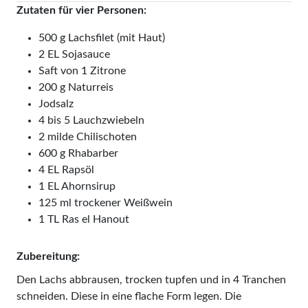
Zutaten für vier Personen:
500 g Lachsfilet (mit Haut)
2 EL Sojasauce
Saft von 1 Zitrone
200 g Naturreis
Jodsalz
4 bis 5 Lauchzwiebeln
2 milde Chili­schoten
600 g Rhabarber
4 EL Rapsöl
1 EL Ahornsirup
125 ml trockener Weißwein
1 TL Ras el Hanout
Zubereitung:
Den Lachs abbrausen, trocken tupfen und in 4 Tranchen
schneiden. Diese in eine flache Form legen. Die