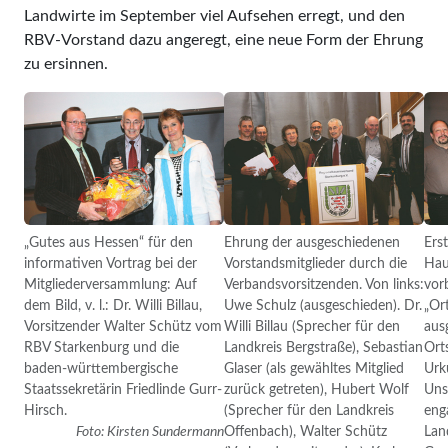
Landwirte im September viel Aufsehen erregt, und den
RBV-Vorstand dazu angeregt, eine neue Form der Ehrung
zu ersinnen.
„Gutes aus Hessen“ für den
Ehrung der ausgeschiedenen
Ers
informativen Vortrag bei der
Vorstandsmitglieder durch die
Hau
Mitgliederversammlung: Auf
Verbandsvorsitzenden. Von links:
vorb
dem Bild, v. l.: Dr. Willi Billau,
Uwe Schulz (ausgeschieden). Dr.
„Or
Vorsitzender Walter Schütz vom
Willi Billau (Sprecher für den
aus
RBV Starkenburg und die
Landkreis Bergstraße), Sebastian
Ort
baden-württembergische
Glaser (als gewähltes Mitglied
Urk
Staatssekretärin Friedlinde Gurr-
zurück getreten), Hubert Wolf
Uns
Hirsch.
(Sprecher für den Landkreis
eng
Foto: Kirsten Sundermann
Offenbach), Walter Schütz
Land