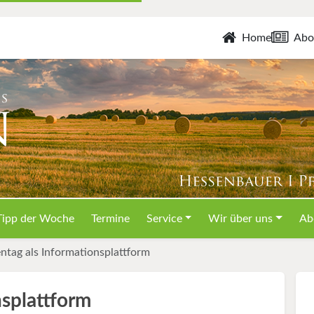
Home
Abo
Tipp der Woche
Termine
Service
Wir über uns
Ab
ntag als Informationsplattform
nsplattform