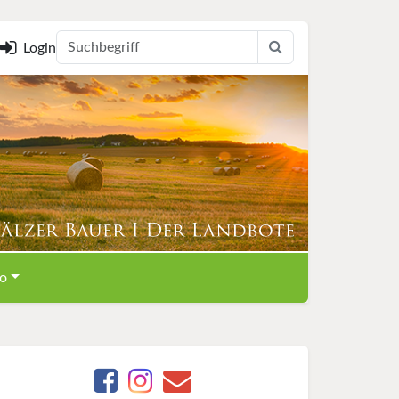
Login
o