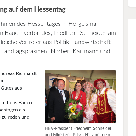
ng auf dem Hessentag
Rahmen des Hessentages in Hofgeismar
en Bauernverbandes, Friedhelm Schneider, am
iche Vertreter aus Politik, Landwirtschaft,
n Landtagspräsident Norbert Kartmann und
.
ndreas Richhardt
im
„Gutes aus
t mit uns Bauern.
sentagen als
s zu reden und
HBV-Präsident Friedhelm Schneider
und Ministerin Priska Hinz mit dem