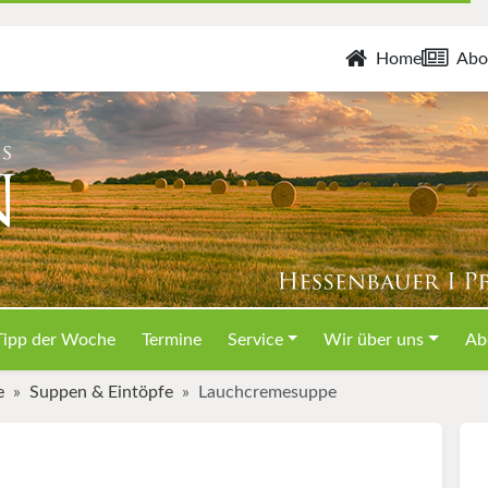
Home
Abo
Tipp der Woche
Termine
Service
Wir über uns
Ab
e
Suppen & Eintöpfe
Lauchcremesuppe