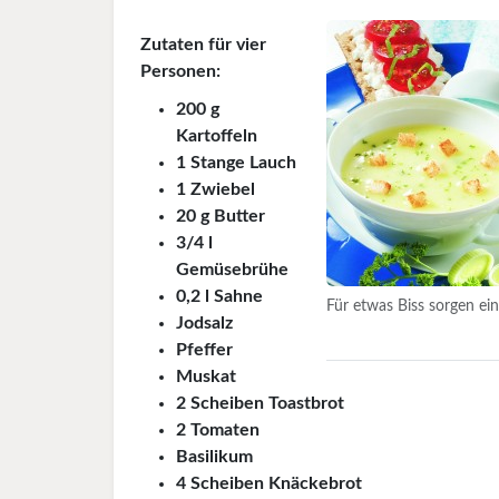
Zutaten für vier
Personen:
200 g
Kartoffeln
1 Stange Lauch
1 Zwiebel
20 g Butter
3/4 l
Gemüsebrühe
0,2 l Sahne
Für etwas Biss sorgen ei
Jodsalz
Pfeffer
Muskat
2 Scheiben Toastbrot
2 Tomaten
Basilikum
4 Scheiben Knäckebrot