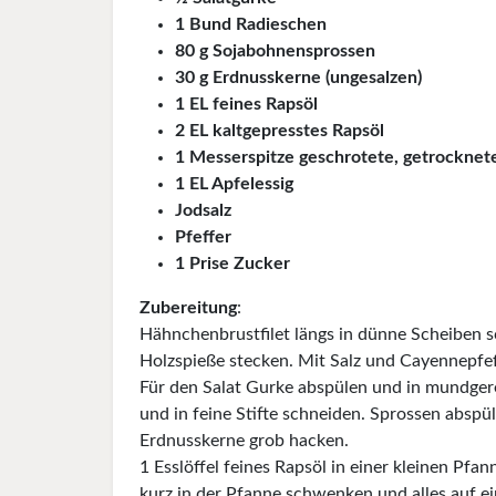
1 Bund Radieschen
80 g Sojabohnensprossen
30 g Erdnusskerne (ungesalzen)
1 EL feines Rapsöl
2 EL kaltgepresstes Rapsöl
1 Messerspitze geschrotete, getrocknete
1 EL Apfelessig
Jodsalz
Pfeffer
1 Prise Zucker
Zubereitung
:
Hähnchenbrustfilet längs in dünne Scheiben s
Holzspieße stecken. Mit Salz und Cayennepfe
Für den Salat Gurke abspülen und in mundgere
und in feine Stifte schneiden. Sprossen abspü
Erdnusskerne grob hacken.
1 Esslöffel feines Rapsöl in einer kleinen Pfan
kurz in der Pfanne schwenken und alles auf ei