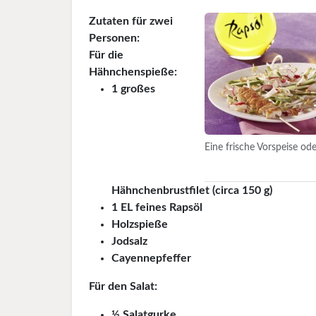
Zutaten für zwei
Personen:
Für die
Hähnchenspieße:
1 großes
Eine frische Vorspeise od
Hähnchenbrustfilet (circa 150 g)
1 EL feines Rapsöl
Holzspieße
Jodsalz
Cayennepfeffer
Für den Salat:
½ Salatgurke