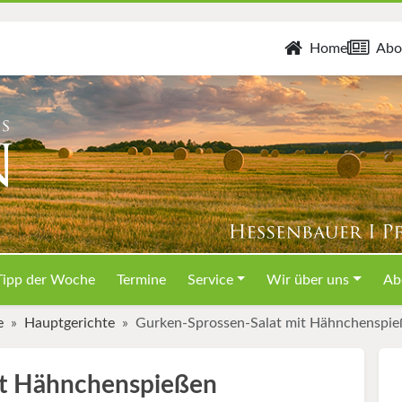
Home
Abo
Tipp der Woche
Termine
Service
Wir über uns
Ab
e
Hauptgerichte
Gurken-Sprossen-Salat mit Hähnchenspie
it Hähnchenspießen