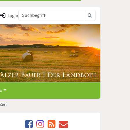
Login
o
ßen