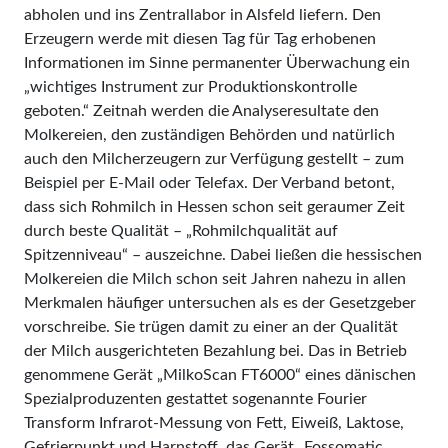
abholen und ins Zentrallabor in Alsfeld liefern. Den
Erzeugern werde mit diesen Tag für Tag erhobenen
Informationen im Sinne permanen­ter Überwachung ein
„wichtiges Instrument zur Produktionskon­trolle
geboten.“ Zeitnah werden die Analyseresultate den
Molkereien, den zuständigen Behörden und natürlich
auch den Milcherzeugern zur Verfügung gestellt – zum
Beispiel per E-Mail oder Telefax. Der Verband betont,
dass sich Rohmilch in Hessen schon seit geraumer Zeit
durch beste Qualität – „Rohmilchqualität auf
Spitzenniveau“ – auszeichne. Dabei ließen die hessischen
Molkereien die Milch schon seit Jahren nahezu in allen
Merkmalen häufiger untersuchen als es der Gesetzgeber
vorschreibe. Sie trügen damit zu einer an der Qualität
der Milch ausgerichteten Bezahlung bei. Das in Betrieb
genommene Gerät „MilkoScan FT6000“ eines dänischen
Spezialproduzenten gestattet sogenannte Fourier
Transform Infrarot-Mes­sung von Fett, Eiweiß, Laktose,
Gefrierpunkt und Harnstoff, das Gerät „Fossomatic