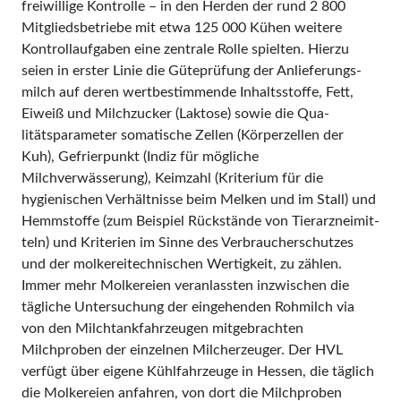
freiwillige Kontrol­le – in den Herden der rund 2 800
Mitgliedsbetriebe mit etwa 125 000 Kü­hen weitere
Kontroll­aufgaben eine zentrale Rolle spiel­ten. Hierzu
seien in erster Linie die Güteprüfung der Anlieferungs­
milch auf deren wertbestimmende Inhaltsstoffe, Fett,
Eiweiß und Milch­­zucker (Laktose) sowie die Qua­
litätsparameter somatische Zel­len (Körperzellen der
Kuh), Gefrierpunkt (Indiz für mögliche
Milchverwässerung), Keimzahl (Kriterium für die
hygienischen Ver­­hältnisse beim Melken und im Stall) und
Hemmstoffe (zum Beispiel Rückstände von Tierarzneimit­
teln) und Kriterien im Sinne des Verbraucherschutzes
und der molkereitechnischen Wertigkeit, zu zählen.
Immer mehr Molkereien veranlassten inzwischen die
tägliche Untersuchung der eingehenden Rohmilch via
von den Milchtankfahrzeugen mitgebrachten
Milchproben der einzelnen Milcherzeuger. Der HVL
verfügt über ei­gene Kühlfahrzeuge in Hessen, die täglich
die Molkereien anfahren, von dort die Milchproben