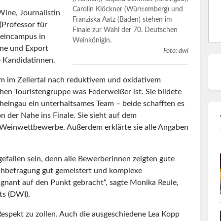
Carolin Klöckner (Württemberg) und
Wine, Journalistin
Franziska Aatz (Baden) stehen im
(Professor für
Finale zur Wahl der 70. Deutschen
eincampus in
Weinkönigin.
ine und Export
Foto: dwi
e Kandidatinnen.
m im Zeller­tal nach reduktivem und oxidativem
hen Touristengruppe was Federweißer ist. Sie bildete
heingau ein unterhaltsames Team – beide schafften es
 der Nahe ins Finale. Sie sieht auf dem
Wein­wettbewerbe. Außerdem erklärte sie alle Angaben
gefallen sein, denn alle Bewerberinnen zeigten gute
achbefragung gut gemeistert und komplexe
gnant auf den Punkt gebracht“, sagte Monika Reule,
ts (DWI).
Respekt zu zollen. Auch die ausgeschiedene Lea Kopp