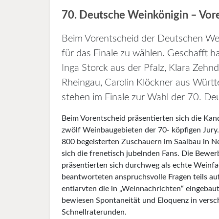
70. Deutsche Weinkönigin – Vore
Beim Vorentscheid der Deutschen Wei
für das Finale zu wählen. Geschafft 
Inga Storck aus der Pfalz, Klara Zehn
Rheingau, Carolin Klöckner aus Württ
stehen im Finale zur Wahl der 70. De
Beim Vorentscheid präsentierten sich die Kan
zwölf Weinbaugebieten der 70- köpfigen Jury
800 begeisterten Zuschauern im Saalbau in N
sich die frenetisch jubelnden Fans. Die Bewe
präsentierten sich durchweg als echte Weinfa
beantworteten anspruchsvolle Fragen teils auf
entlarvten die in „Weinnachrichten“ eingebau
bewiesen Sponta­nei­tät und Eloquenz in vers
Schnellraterunden.