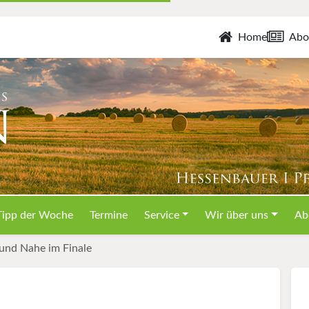
Home
Abo
Tipp der Woche
Termine
Service
Wir über uns
Ab
 und Nahe im Finale