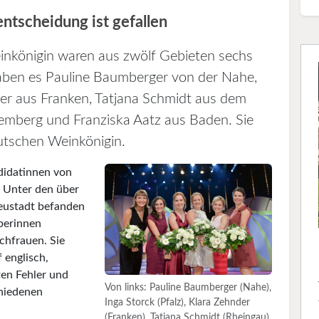
ntscheidung ist gefallen
nkönigin waren aus zwölf Gebieten sechs
haben es Pauline Baumberger von der Nahe,
der aus Franken, Tatjana Schmidt aus dem
emberg und Franziska Aatz aus Baden. Sie
utschen Weinkönigin.
didatinnen von
. Unter den über
eustadt befanden
rberinnen
chfrauen. Sie
 englisch,
ten Fehler und
Von links: Pauline Baumberger (Nahe),
chiedenen
Inga Storck (Pfalz), Klara Zehnder
(Franken), Tatjana Schmidt (Rheingau),