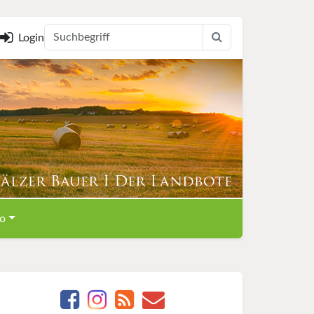
Login
o