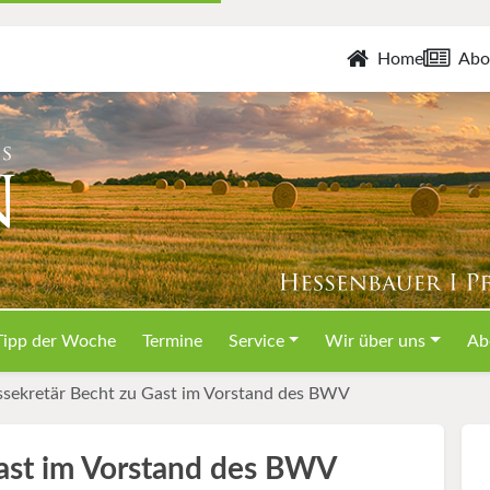
Home
Abo
Tipp der Woche
Termine
Service
Wir über uns
Ab
ssekretär Becht zu Gast im Vorstand des BWV
Gast im Vorstand des BWV