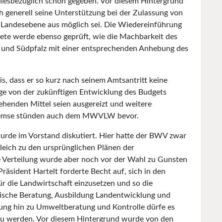
iesbezüglich schon gegeben. Vor diesem Hintergrund
 generell seine Unterstützung bei der Zulassung von
r Landesebene aus möglich sei. Die Wiedereinführung
biete werde ebenso geprüft, wie die Machbarkeit des
 und Südpfalz mit einer entsprechenden Anhebung des
s, dass er so kurz nach seinem Amtsantritt keine
e von der zukünftigen Entwicklung des Budgets
tehenden Mittel seien ausgereizt und weitere
remse stünden auch dem MWVLW bevor.
urde im Vorstand diskutiert. Hier hatte der BWV zwar
gleich zu den ursprünglichen Plänen der
 Verteilung wurde aber noch vor der Wahl zu Gunsten
ident Hartelt forderte Becht auf, sich in den
ür die Landwirtschaft einzusetzen und so die
sche Beratung, Ausbildung Landentwicklung und
bung hin zu Umweltberatung und Kontrolle dürfe es
 zu werden. Vor diesem Hintergrund wurde von den