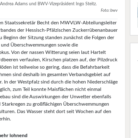
 Andrea Adams und BWV-Vizepräsident Ingo Steitz.
Foto: bwv
en Staatssekretär Becht den MWVLW-Abteilungsleiter
erbandes der Hessisch-Pfälzischen Zuckerrübenanbauer
u Beginn der Sitzung standen zunächst die Folgen der
el und Überschwemmungen sowie die
okus. Von der nassen Witterung seien laut Hartelt
rdbeeren verfaulen, Kirschen platzen auf, der Pilzdruck
Böden ist teilweise so gering, dass die Befahrbarkeit
hmen sind deshalb im gesamten Verbandsgebiet auf
r. In der Westpfalz sind durch die hohen Niederschläge
lich, zum Teil konnte Maisflächen nicht einmal
ebau sind die Auswirkungen der Unwetter ebenfalls
nd Starkregen zu großflächigen Überschwemmungen
lturen. Das Wasser steht dort seit Wochen auf den
erhin.
mehr lohnend