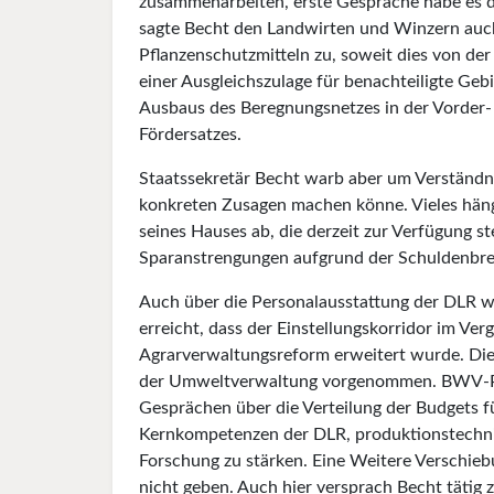
zusammenarbeiten, erste Gespräche habe es d
sagte Becht den Landwirten und Winzern auch
Pflanzenschutzmitteln zu, soweit dies von de
einer Ausgleichszulage für benachteiligte Ge
Ausbaus des Beregnungsnetzes in der Vorder-
Fördersatzes.
Staatssekretär Becht warb aber um Verständni
konkreten Zusagen machen könne. Vieles häng
seines Hauses ab, die derzeit zur Verfügung s
Sparanstrengungen aufgrund der Schuldenb
Auch über die Personalausstattung der DLR w
erreicht, dass der Einstellungskorridor im Ver
Agrarverwaltungsreform erweitert wurde. Die
der Umweltverwaltung vorgenommen. BWV-Präs
Gesprächen über die Verteilung der Budgets f
Kernkompetenzen der DLR, produktionstechni
Forschung zu stärken. Eine Weitere Verschie
nicht geben. Auch hier versprach Becht tätig